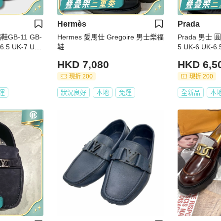
Hermès
Prada
鞋GB-11 GB-
Hermes 愛馬仕 Gregoire 男士樂福
Prada 男士 
6.5 UK-7 UK-
鞋
5 UK-6 UK-6.
-9 UK-9.5 UK-
UK-8.5 UK-9 
HKD 7,080
HKD 6,5
UK-11.5 UK-12
0.5 UK-11 UK
現折 200
現折 200
運
狀況良好
本地
免運
全新品
本