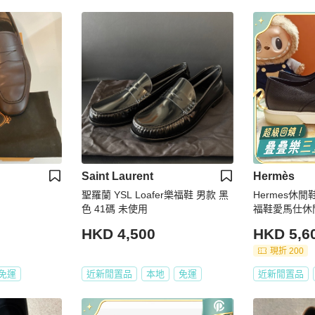
Saint Laurent
Hermès
聖羅蘭 YSL Loafer樂福鞋 男款 黑
Hermes休
色 41碼 未使用
福鞋愛馬仕休閒
HKD 4,500
HKD 5,6
現折 200
免運
近新閒置品
本地
免運
近新閒置品