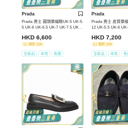
Prada
Prada
Prada 男士 圓頭樂福鞋UK-5 UK-5.
Prada 男士 皮質樂福
5 UK-6 UK-6.5 UK-7 UK-7.5 UK-8
12 UK-5.5 UK-6 UK-
UK-8.5 UK-9 UK-9.5 UK-10 UK-1
7.5 UK-8 UK-8.5 UK
HKD 6,600
HKD 7,200
0.5 UK-11 UK-11.5 UK-12碼
10 UK-10.5 UK-11 
碼
現折 200
現折 200
全新品
本地
免運
全新品
本地
免