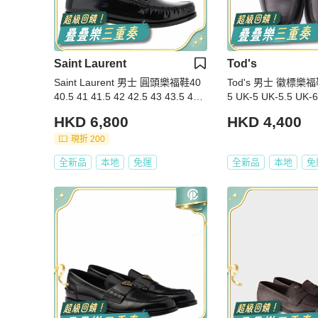
Saint Laurent
Tod's
Saint Laurent 男士 圓頭樂福鞋40
Tod's 男士 徽標樂福鞋
40.5 41 41.5 42 42.5 43 43.5 44 4
5 UK-5 UK-5.5 UK-6
5碼
UK-7.5 UK-8 UK-8.5
HKD 6,800
HKD 4,400
UK-10 UK-10.5 UK-
K-12 UK-12.5碼
現折 200
全新品
本地
免運
全新品
本地
免