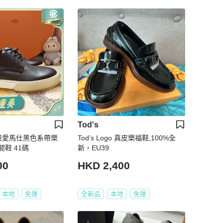
Tod's
閒鞋愛馬仕黑色系帶樂
Tod’s Logo 真皮樂福鞋,100%全
鞋 41碼
新，EU39
00
HKD 2,400
本地
免運
全新品
本地
免運