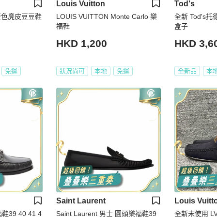
Louis Vuitton
Tod's
藍色麂皮豆豆鞋
LOUIS VUITTON Monte Carlo 樂
全新 Tod's托德斯
福鞋
盒子
HKD 1,200
HKD 3,6
免運
狀況尚可
本地
免運
全新品
本
Saint Laurent
Louis Vuitt
鞋39 40 41 4
Saint Laurent 男士 圓頭樂福鞋39
全新未使用 L