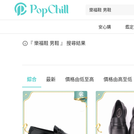
安心購
鑑定
『 樂福鞋 男鞋 』
搜尋結果
綜合
最新
價格由低至高
價格由高至低