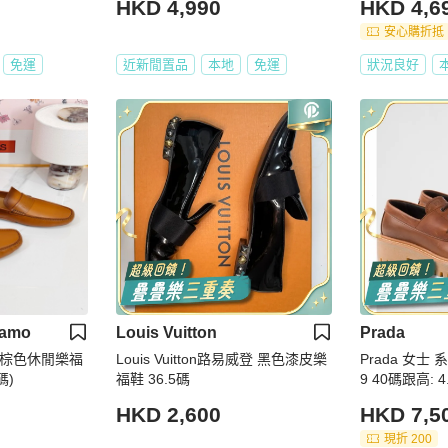
HKD 4,990
HKD 4,6
值一
安心購折抵
免運
近新閒置品
本地
免運
狀況良好
gamo
Louis Vuitton
Prada
格慕棕色休閒樂福
Louis Vuitton路易威登 黑色漆皮樂
Prada 女士 
碼)
福鞋 36.5碼
9 40碼跟高: 4
HKD 2,600
HKD 7,5
現折 200