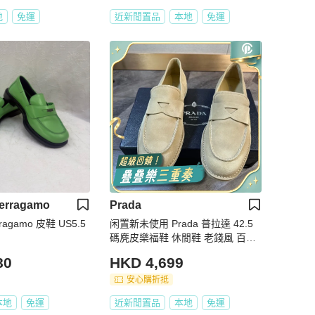
地
免運
近新閒置品
本地
免運
Ferragamo
Prada
erragamo 皮鞋 US5.5
闲置新未使用 Prada 普拉達 42.5
碼麂皮樂福鞋 休閒鞋 老錢風 百搭
大氣 型男必備 男款 駝色 超值
80
HKD 4,699
安心購折抵
本地
免運
近新閒置品
本地
免運