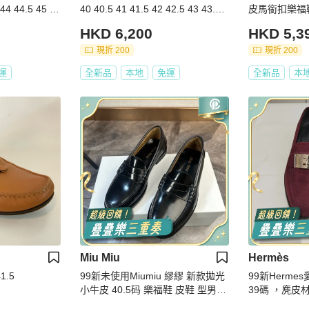
 44 44.5 45 46
40 40.5 41 41.5 42 42.5 43 43.5 4
皮馬銜扣樂福鞋
4 44.5 45 45.5 46碼
HKD 6,200
HKD 5,3
現折 200
現折 200
運
全新品
本地
免運
全新品
本
Miu Miu
Hermès
1.5
99新未使用Miumiu 繆繆 新款拋光
99新Herm
小牛皮 40.5码 樂福鞋 皮鞋 型男商
39碼 ，麂皮
務休閒必備 百搭大氣 男款 黑色 超