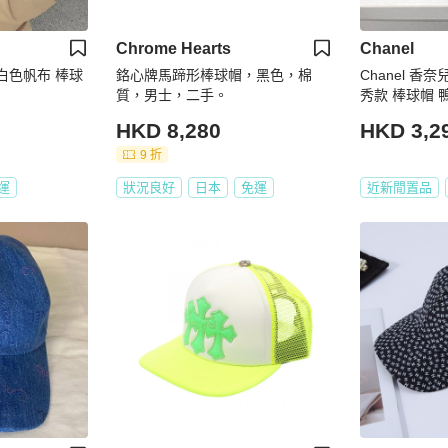
Chrome Hearts
Chanel
貨 白色帆布 棒球
鉻心牌馬蹄形棒球帽，黑色，棉
Chanel 香
質，男士，二手。
秀款 棒球帽 
HKD 8,280
HKD 3,2
9 折
運
狀況良好
日本
免運
近新閒置品