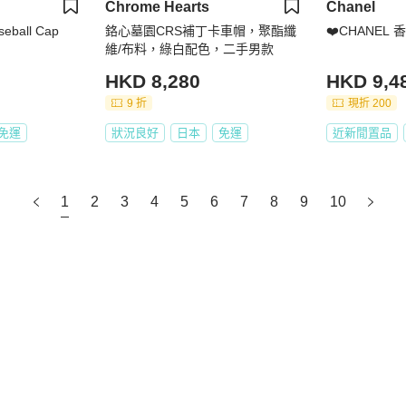
Chrome Hearts
Chanel
seball Cap
鉻心墓園CRS補丁卡車帽，聚酯纖
❤️CHANEL
維/布料，綠白配色，二手男款
HKD 8,280
HKD 9,4
9 折
現折 200
免運
狀況良好
日本
免運
近新閒置品
1
2
3
4
5
6
7
8
9
10