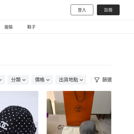
登入
註冊
服裝
鞋子
分類
價格
出貨地點
篩選