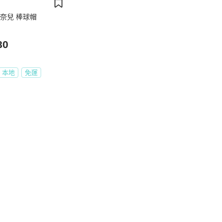
 香奈兒 棒球帽
80
本地
免運