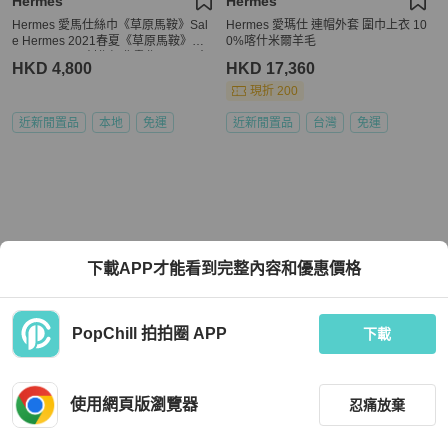
Hermès
Hermès
Hermes 愛馬仕絲巾《草原馬鞍》Sal
Hermes 愛瑪仕 連帽外套 圍巾上衣 10
e Hermes 2021春夏《草原馬鞍》Wlo
0%喀什米爾羊毛
dek Kaminski創作經典畫作,再現了十
HKD 4,800
HKD 17,360
九世紀末來自圖庫曼斯塔的馬鞍
現折 200
近新閒置品
本地
免運
近新閒置品
台灣
免運
下載APP才能看到完整內容和優惠價格
PopChill 拍拍圈 APP
下載
使用網頁版瀏覽器
忍痛放棄