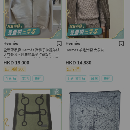
Hermès
Hermès
全新帶吊牌 Hermès 豬鼻子拉鏈羊絨
Hermes 羊毛外套 大象灰
大衣外套。經典豬鼻子拉鏈設計，細
節滿滿。100%頂級羊絨，觸感軟糯。
HKD 19,000
HKD 14,880
現折 200
9 折
全新品
本地
免運
近新閒置品
台灣
免運