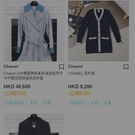
Chanel
Chanel
Chanel 22P春夏预告系列浅蓝色丹宁
CHANEL 長外套
牛仔粗花呢拼接风衣外套
HKD 40,600
HKD 8,280
現折 200
現折 200
近新閒置品
本地
免運
狀況良好
本地
免運