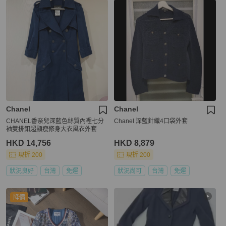
Chanel
Chanel
CHANEL香奈兒深藍色絲質內裡七分
Chanel 深藍針織4口袋外套
袖雙排釦超顯瘦修身大衣風衣外套
HKD 14,756
HKD 8,879
現折 200
現折 200
狀況良好
台灣
免運
狀況尚可
台灣
免運
降價