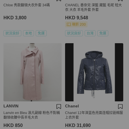
Chloe 秀款翻領大衣外套 34碼
CHANEL 香奈兒 深藍 藏藍 毛呢 短大
衣 大衣 羊毛外套 外套
HKD 3,800
HKD 9,548
現折 200
狀況良好
本地
免運
狀況良好
台灣
免運
LANVIN
Chanel
Lanvin en Bleu 浪凡副線 粉色不對稱
Chanel 12年深蓝色亮面连帽拉链棉服
翻領收腰中長羊毛大衣
上衣外套
HKD 850
HKD 31,690