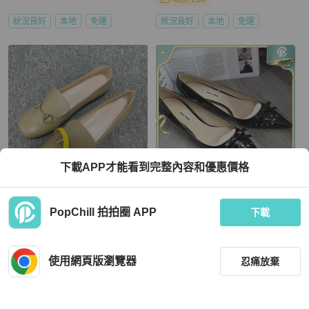
狀況良好
本地
免運
狀況良好
本地
免運
下載APP才能看到完整內容和優惠價格
Gucci
Miu Miu
PopChill 拍拍圈 APP
GUCCI/古馳 Horsebit 優雅獨特休閒
繆繆/Miu Miu 漆皮高踭鞋37碼
下載
單鞋 36碼
HKD 4,890
HKD 2,299
使用網頁版瀏覽器
忍痛放棄
近新閒置品
本地
免運
狀況良好
本地
免運