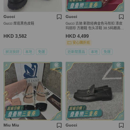
Gucci
Gucci
Gucci 厚底黑色皮鞋
Gucci 古驰 新款经典金色马衔扣 漆皮
玛丽珍 方跟鞋 包头凉鞋 38.5码跟高7.
5cm
HKD 3,582
HKD 4,499
安心購折抵
狀況良好
本地
免運
近新閒置品
本地
免運
Miu Miu
Gucci