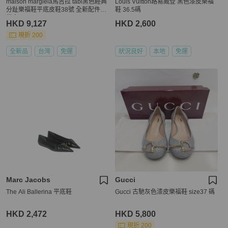
maison margiela馬吉拉 tabi黑色經典
Louis Vuitton路易威登 黑色漆皮樂福
分趾樂福鞋平底皮鞋38號 全新配件塵
鞋 36.5碼
袋盒子
HKD 9,127
HKD 2,600
現折 200
全新品
台灣
免運
狀況良好
本地
免運
Marc Jacobs
Gucci
The Ali Ballerina 平底鞋
Gucci 古馳灰色漆皮樂福鞋 size37 碼
HKD 2,472
HKD 5,800
現折 200