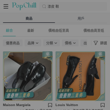
漆皮 鞋
商品
用戶
綜合
最新
價格由低至高
價格由高至低
優惠商品
品牌
分類
價格
出貨地點
篩選
Maison Margiela
Louis Vuitton