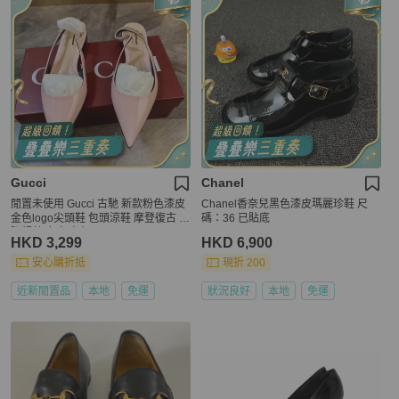
Gucci
Chanel
閒置未使用 Gucci 古馳 新款粉色漆皮
Chanel香奈兒黑色漆皮瑪麗珍鞋 尺
金色logo尖頭鞋 包頭涼鞋 摩登復古 上
碼：36 已貼底
腳超美 女人味十38.5
HKD 3,299
HKD 6,900
安心購折抵
現折 200
近新閒置品
本地
免運
狀況良好
本地
免運