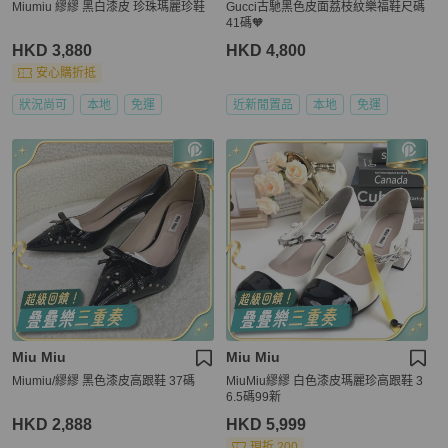
Miumiu 繆繆 黑白漆皮 珍珠瑪麗珍鞋
Gucci古馳黑色皮面荔枝紋樂福鞋尺碼
41碼🧡
HKD 3,880
HKD 4,800
安心購折抵
狀況尚可
本地
免運
近新閒置品
本地
免運
Miu Miu
Miu Miu
Miumiu/繆繆 黑色漆皮高跟鞋 37碼
MiuMiu繆繆 白色漆皮瑪麗珍高跟鞋 3
6.5碼99新
HKD 2,888
HKD 5,999
現折 200