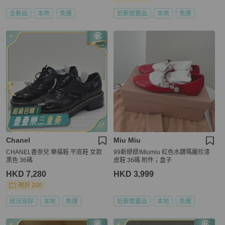
全新品
本地
免運
近新閒置品
本地
免運
Chanel
Miu Miu
CHANEL香奈兒 樂福鞋 平底鞋 女款
99新繆繆/Miumiu 紅色水鑽瑪麗珍漆
黑色 36碼
皮鞋 36碼 附件；盒子
HKD 7,280
HKD 3,999
現折 200
狀況良好
本地
免運
近新閒置品
本地
免運