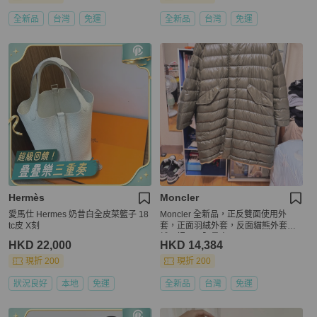
全新品
台灣
免運
全新品
台灣
免運
Hermès
Moncler
愛馬仕 Hermes 奶昔白全皮菜籃子 18
Moncler 全新品，正反雙面使用外
tc皮 X刻
套，正面羽絨外套，反面貓熊外套羽
絨內裡，正限量商品
HKD 22,000
HKD 14,384
現折 200
現折 200
狀況良好
本地
免運
全新品
台灣
免運