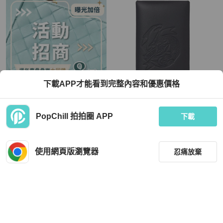
下載APP才能看到完整內容和優惠價格
3.1 Phillip Lim
Hermès
PopChill 拍拍圈 APP
[已結束] [商戶招商] 週年慶疊疊樂大回
法國愛馬仕HERMES 限量calvi 鯊魚
下載
饋
＆美人魚卡夾（黑靛藍+黃色） 全新
現貨皮夾
HKD 4,846
HKD 10,565
現折 200
使用網頁版瀏覽器
忍痛放棄
全新品
本地
免運
全新品
台灣
免運
篩選
重設