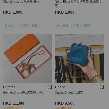
Chanel 大Logo 魚子醬 紅色
North River 藍色真稀有皮(鴕鳥皮)手
袋
HKD 1,999
HKD 1,998
狀況尚可
本地
免運
狀況良好
本地
免運
Hermès
Chanel
Hermes奶茶色鱷魚皮翅膀小飛馬
Caviar Chanel 元寶包
HKD 11,384
HKD 9,500
現折 200
現折 200