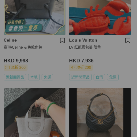
Celine
Louis Vuitton
賽琳/Celine 灰色鯰魚包
LV 紅龍蝦包掛 限量
HKD 9,998
HKD 7,936
現折 200
現折 200
近新閒置品
本地
免運
近新閒置品
台灣
免運