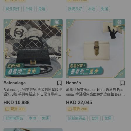
狀況良好
台灣
免運
狀況良好
本地
免運
Balenciaga
Hermès
Balenciaga/巴黎世家 黑金鰐魚壓紋沙
愛馬仕短夾Hermes Nata 奶油白 Eps
漏包 S號 手機輕鬆放下 日常容量夠用
om皮 拚淺褐色亮面鱷魚皮銀釦 Bearn
經典黑金配色 時髦百搭
wallet
HKD 10,888
HKD 22,045
現折 200
現折 200
近新閒置品
本地
免運
近新閒置品
台灣
免運