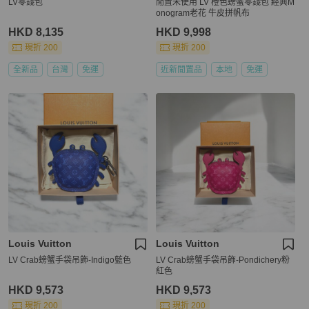
LV零錢包
閒置未使用 LV 橙色螃蟹零錢包 經典M
onogram老花 牛皮拼帆布
HKD 8,135
HKD 9,998
現折 200
現折 200
全新品
台灣
免運
近新閒置品
本地
免運
Louis Vuitton
Louis Vuitton
LV Crab螃蟹手袋吊飾-Indigo藍色
LV Crab螃蟹手袋吊飾-Pondichery粉
紅色
HKD 9,573
HKD 9,573
現折 200
現折 200