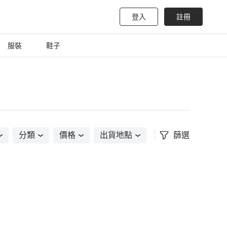
登入
註冊
服裝
鞋子
分類
價格
出貨地點
篩選