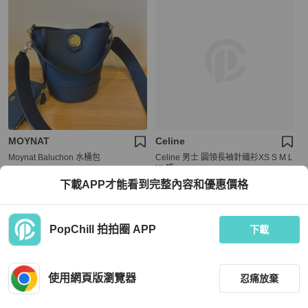
MOYNAT
Celine
Moynat Baluchon 水桶包
Celine 男士 圓領長袖針織衫XS S M L
XL碼
下載APP才能看到完整內容和優惠價格
HKD 9,920
HKD 8,000
現折 200
現折 200
狀況良好
台灣
免運
全新品
本地
免運
PopChill 拍拍圈 APP
下載
使用網頁版瀏覽器
忍痛放棄