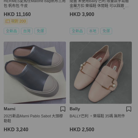
HERMES愛馬仕Malone bag帆布三用
閒置 未使用Bally 巴利 限量款手寫體
包 帆布包 牛皮
金屬方扣 樂福鞋 休閒鞋 可以踩跟 氣
質優雅 意大利產 女款 米白色 尺碼：3
HKD 11,160
HKD 3,900
7 碼 附件：盒子 塵袋。
現折 200
全新品
台灣
免運
全新品
本地
免運
Marni
Bally
2025新品Marni Pablo Sabot 大頭穆
BALLY巴利 。樂福鞋 35碼 無附件
勒鞋
HKD 3,240
HKD 2,500