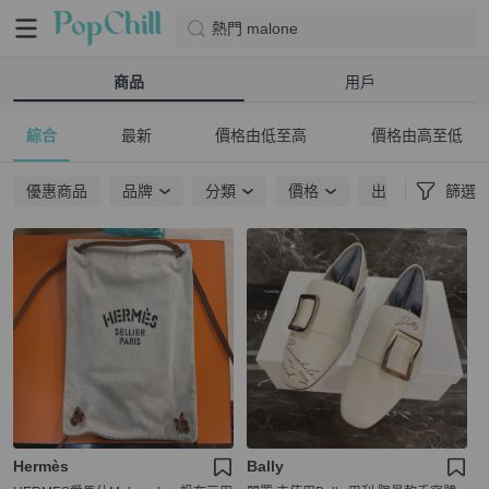
熱門 malone
商品
用戶
綜合
最新
價格由低至高
價格由高至低
優惠商品
品牌
分類
價格
出貨地點
篩選
Hermès
Bally