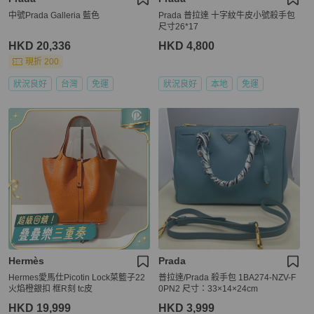
中號Prada Galleria 藍色
Prada 普拉達 十字紋牛皮小號殺手包
尺寸26*17
HKD 20,336
HKD 4,800
現折 200
狀況良好
台灣
免運
狀況良好
本地
免運
Hermès
Prada
Hermes愛馬仕Picotin Lock菜籃子22
普拉達/Prada 殺手包 1BA274-NZV-F
火焰橙銀扣 框R刻 tc皮
0PN2 尺寸：33×14×24cm
HKD 19,999
HKD 3,999