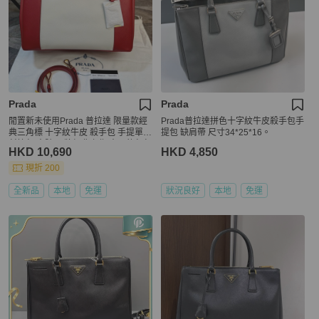
Prada
Prada
閒置新未使用Prada 普拉達 限量款經
Prada普拉達拼色十字紋牛皮殺手包手
典三角標 十字紋牛皮 殺手包 手提單肩
提包 缺肩帶 尺寸34*25*16。
斜挎包 中號 品牌經典之作 大火的包包
HKD 10,690
HKD 4,850
小仙女色 專櫃漲價 女款 紅白拼色 尺
寸：34*14*24cm 附件：塵袋 肩帶。
現折 200
全新品
本地
免運
狀況良好
本地
免運