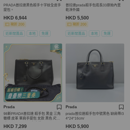
PRADA普拉達黑色殺手十字紋全皮手
普拉達prada殺手包底長33原始內里
提包。
乾淨外國
HKD 6,944
HKD 5,500
現折 200
現折 200
近新閒置品
本地
免運
近新閒置品
本地
免運
Prada
Prada
98新PRADA普拉達 殺手包 黑金 三角
prada普拉達殺手包中號黑色 缺肩帶/3
徽標 皮革 單肩手提包 女款 黑色 尺
4*24*16cm/
寸：35*25*16cm 有塵袋
HKD 7,299
HKD 5,900