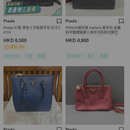
Prada
Prada
Prada 97新 黑色十字紋殺手包 尺寸3
PRADA普拉達 Galleria 殺手包 金屬
4*24
刻字徽標裝飾三角形可拆卸可調式肩
帶 小牛皮 單肩斜挎手提包 女款 黑
HKD 6,500
HKD 4,900
色，尺寸34/24/13 無肩帶。
現折 200
狀況良好
本地
免運
狀況良好
本地
免運
Prada
Prada