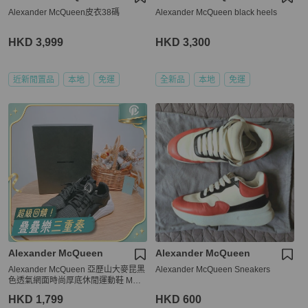
Alexander McQueen皮衣38碼
Alexander McQueen black heels
HKD 3,999
HKD 3,300
近新閒置品
本地
免運
全新品
本地
免運
Alexander McQueen
Alexander McQueen
Alexander McQueen 亞歷山大麥昆黑
Alexander McQueen Sneakers
色透氣網面時尚厚底休閒運動鞋 MCQ
Sneakers Size 37
HKD 1,799
HKD 600