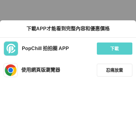
下載APP才能看到完整內容和優惠價格
PopChill 拍拍圈 APP
下載
使用網頁版瀏覽器
忍痛放棄
篩選
重設
品牌