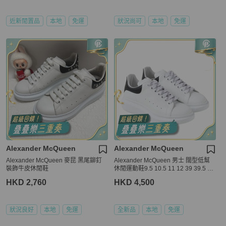
近新閒置品
本地
免運
狀況尚可
本地
免運
Alexander McQueen
Alexander McQueen
Alexander McQueen 麥昆 黑尾鉚釘
Alexander McQueen 男士 闊型低幫
裝飾牛皮休閒鞋
休閒運動鞋9.5 10.5 11 12 39 39.5 40
40.5 41 41.5 42 42.5 43 43.5 44 44.5
HKD 2,760
HKD 4,500
45 45.5 46 47 48 49碼
狀況良好
本地
免運
全新品
本地
免運