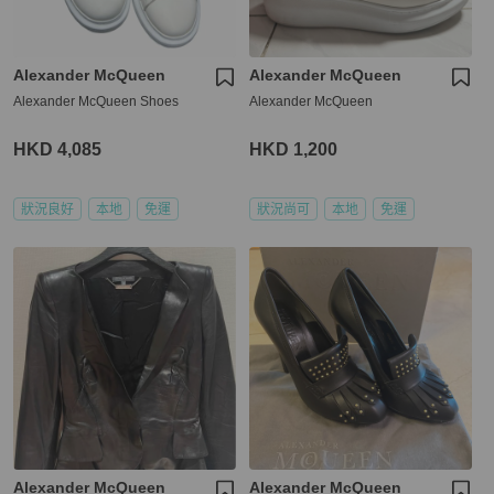
Alexander McQueen
Alexander McQueen
Alexander McQueen Shoes
Alexander McQueen
HKD 4,085
HKD 1,200
狀況良好
本地
免運
狀況尚可
本地
免運
Alexander McQueen
Alexander McQueen