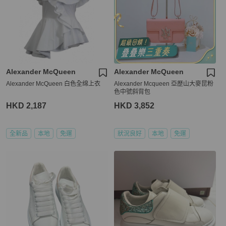
Alexander McQueen
Alexander McQueen
Alexander McQueen 白色全绵上衣
Alexander Mcqueen 亞歷山大麥昆粉
色中號斜背包
HKD 2,187
HKD 3,852
全新品
本地
免運
狀況良好
本地
免運