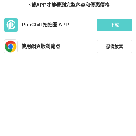
GOLDEN GOOSE Stardan Sneakers
Golden Goose Pad Rock V Neck T-S
下載APP才能看到完整內容和優惠價格
Shoes White Silver
hirt for Women in Black (G28WP8-3A
1-BLACK-XXS)
HKD 2,970
HKD 450
PopChill 拍拍圈 APP
下載
狀況良好
本地
免運
全新品
本地
免運
使用網頁版瀏覽器
忍痛放棄
篩選
重設
品牌
分類
尺寸