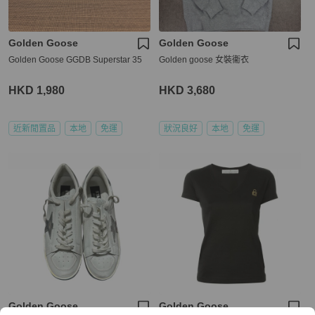
Golden Goose
Golden Goose
Golden Goose GGDB Superstar 35
Golden goose 女裝衞衣
HKD 1,980
HKD 3,680
近新閒置品
本地
免運
狀況良好
本地
免運
Golden Goose
Golden Goose