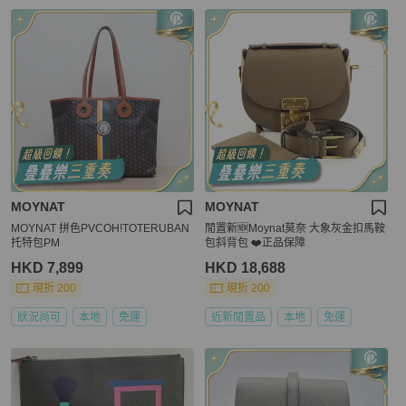
MOYNAT
MOYNAT
MOYNAT 拼色PVCOH!TOTERUBAN
閒置新🆕Moynat莫奈 大象灰金扣馬鞍
托特包PM
包斜背包 ❤️正品保障
HKD 7,899
HKD 18,688
現折 200
現折 200
狀況尚可
本地
免運
近新閒置品
本地
免運