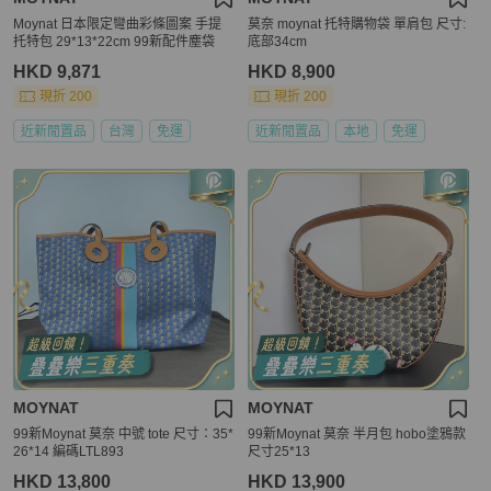
Moynat 日本限定彎曲彩條圖案 手提
莫奈 moynat 托特購物袋 單肩包 尺寸:
托特包 29*13*22cm 99新配件塵袋
底部34cm
HKD 9,871
HKD 8,900
現折 200
現折 200
近新閒置品
台灣
免運
近新閒置品
本地
免運
MOYNAT
MOYNAT
99新Moynat 莫奈 中號 tote 尺寸：35*
99新Moynat 莫奈 半月包 hobo塗鴉款
26*14 編碼LTL893
尺寸25*13
HKD 13,800
HKD 13,900