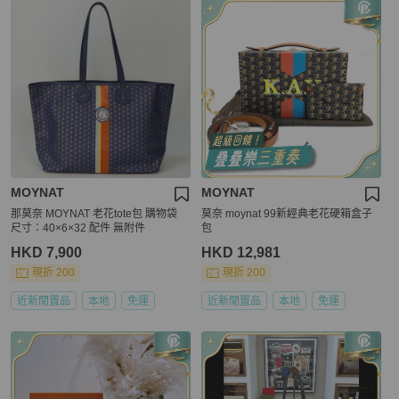
MOYNAT
MOYNAT
那莫奈 MOYNAT 老花tote包 購物袋
莫奈 moynat 99新經典老花硬箱盒子
尺寸：40×6×32 配件 無附件
包
HKD 7,900
HKD 12,981
現折 200
現折 200
近新閒置品
本地
免運
近新閒置品
本地
免運