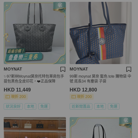
MOYNAT
MOYNAT
✨97新🆕Moynat莫奈托特包單肩包手
99新 moynat 莫奈 藍色 tote 購物袋 中
提包黑色全皮印花，❤️正品保障
號 底長34 有塵袋 子袋
HKD 11,449
HKD 12,800
現折 200
現折 200
狀況良好
本地
免運
近新閒置品
本地
免運