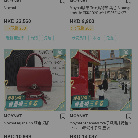
MOYNAT
MOYNAT
Moynat
Moynat摩奈 Tote購物袋 黑色 Monogr
am印花圖案1920 尺寸約35*14*27cm
無子袋
HKD 23,560
HKD 8,800
現折 200
現折 200
近新閒置品
台灣
免運
狀況良好
本地
免運
MOYNAT
MOYNAT
Moynat rejane bb 紅色 銀扣
moynat M canvas tote子母購托特包 3
1*27 98新配件子袋 塵袋
HKD 10,999
HKD 14,087