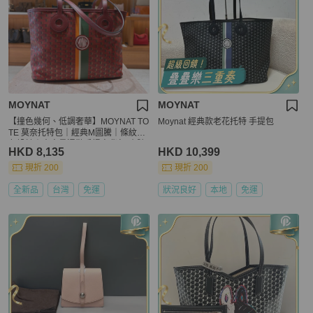
MOYNAT
MOYNAT
【撞色幾何、低調奢華】MOYNAT TO
Moynat 經典款老花托特 手提包
TE 莫奈托特包｜經典M圖騰｜條紋撞
色設計｜大容量通勤手提肩背包-小號
HKD 8,135
HKD 10,399
現折 200
現折 200
全新品
台灣
免運
狀況良好
本地
免運