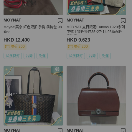
MOYNAT
MOYNAT
Moynat莫奈 紅色銀扣 手提 斜挎包 98
MOYNAT 夏日限定Canvas 1920系列
新✨️
中號手提托特包35*27*14 98新配件塵
袋購證
HKD 12,400
HKD 9,623
現折 200
現折 200
狀況良好
台灣
免運
狀況良好
台灣
免運
MOYNAT
MOYNAT