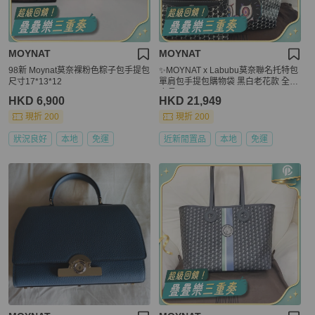
MOYNAT
MOYNAT
98新 Moynat莫奈裸粉色粽子包手提包
✨MOYNAT x Labubu莫奈聯名托特包
尺寸17*13*12
單肩包手提包購物袋 黑白老花款 全新
底長32cm💛正品
HKD 6,900
HKD 21,949
現折 200
現折 200
狀況良好
本地
免運
近新閒置品
本地
免運