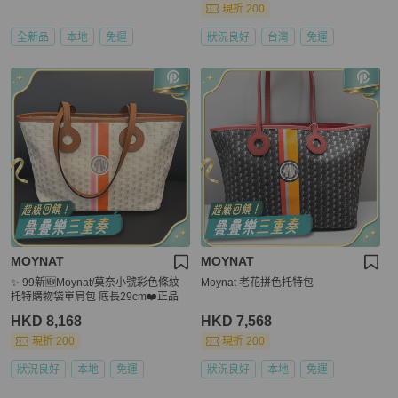
現折 200
全新品
本地
免運
狀況良好
台灣
免運
MOYNAT
MOYNAT
✨ 99新🆕Moynat/莫奈小號彩色條紋
Moynat 老花拼色托特包
托特購物袋單肩包 底長29cm❤️正品
HKD 8,168
HKD 7,568
現折 200
現折 200
狀況良好
本地
免運
狀況良好
本地
免運