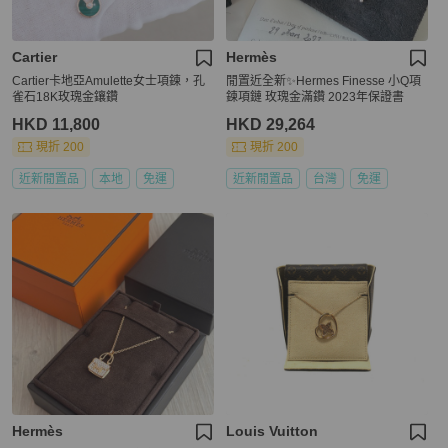
Cartier
Hermès
Cartier卡地亞Amulette女士項鍊，孔
閒置近全新✨Hermes Finesse 小Q項
雀石18K玫瑰金鑲鑽
鍊項鏈 玫瑰金滿鑽 2023年保證書
HKD 11,800
HKD 29,264
現折 200
現折 200
近新閒置品
本地
免運
近新閒置品
台灣
免運
Hermès
Louis Vuitton