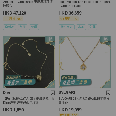
Amulettes Constance 康康滿鑽項鍊
Louis Vuitton 18K Rosegold Pendant
玫瑰金
if Cool Necklace
HKD 47,120
HKD 36,659
現折 200
現折 200
全新品
台灣
免運
狀況良好
本地
免運
Dior
BVLGARI
【Full Set適合送人👍🏻全網最低價】💫
BVLGARI 18K玫瑰金鑽石圓餅單鑽吊
Dior/迪奧 迪奧玫瑰花項鍊
墜項鏈
HKD 1,850
HKD 19,999
現折 200