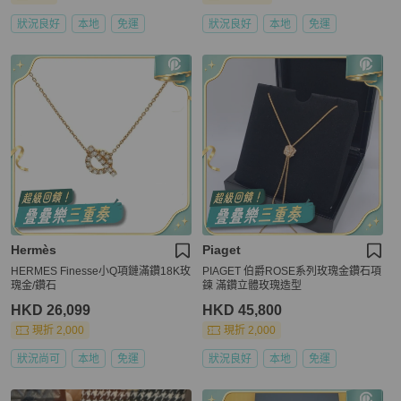
狀況良好
本地
免運
狀況良好
本地
免運
Hermès
Piaget
HERMES Finesse小Q項鏈滿鑽18K玫
PIAGET 伯爵ROSE系列玫瑰金鑽石項
瑰金/鑽石
鍊 滿鑽立體玫瑰造型
HKD 26,099
HKD 45,800
現折 2,000
現折 2,000
狀況尚可
本地
免運
狀況良好
本地
免運