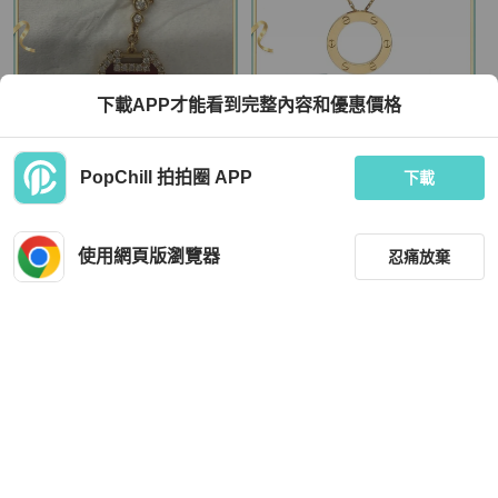
下載APP才能看到完整內容和優惠價格
Qeelin
Cartier
PopChill 拍拍圈 APP
QEELIN 麒麟 如意鎖項鍊 配件 卡，盒
CARTIER 18K黄金LOVE18K玫瑰金
下載
25年
大圆饼项链
HKD 13,966
HKD 24,499
現折 200
現折 200
使用網頁版瀏覽器
忍痛放棄
近新閒置品
本地
免運
狀況良好
本地
免運
篩選
重設
品牌