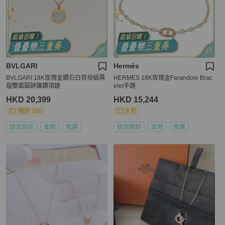
BVLGARI
Hermès
BVLGARI 18K玫瑰金鑽石白貝母縞瑪
HERMES 18K玫瑰金Farandole Brac
瑙雙面圓餅鑲鑽項鏈
elet手鏈
HKD 20,399
HKD 15,244
現折 200
9 折
狀況良好
本地
免運
狀況良好
本地
免運