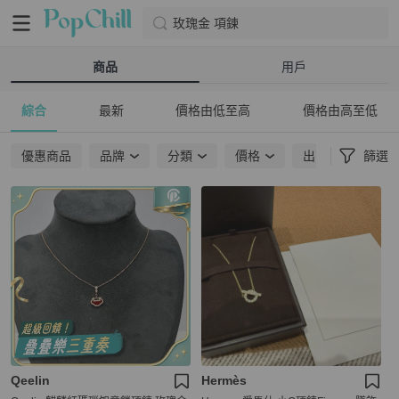
玫瑰金 項鍊
商品
用戶
綜合
最新
價格由低至高
價格由高至低
優惠商品
品牌
分類
價格
出貨地點
篩選
Qeelin
Hermès