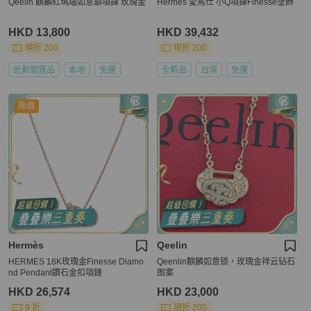
Qeelin 麒麟紅瑪瑙如意鎖項鍊 玫瑰金
Hermes 愛馬仕 小Q項鍊Finesse墜飾
HKD 13,800
HKD 39,432
現折 200
現折 200
近新閒置品
本地
免運
全新品
台灣
免運
降價
Hermès
Qeelin
HERMES 18K玫瑰金Finesse Diamo
Qeenlin麒麟如意锁，玫瑰金祥云钻石
nd Pendant鑽石金扣項鏈
图案
HKD 26,574
HKD 23,000
9 折
現折 200