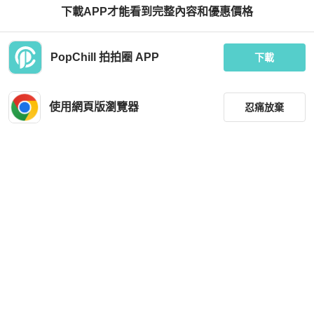
下載APP才能看到完整內容和優惠價格
PopChill 拍拍圈 APP
下載
Chanel
限量貓眼 香奈兒 CHANEL 全新 太陽
眼鏡 粉紅與金 墨鏡 台灣櫃上購買
使用網頁版瀏覽器
忍痛放棄
HKD 11,607
現折 200
全新品
台灣
免運
篩選
重設
品牌
分類
尺寸