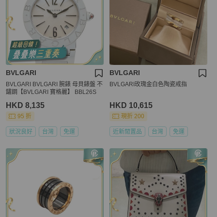
BVLGARI
BVLGARI
BVLGARI BVLGARI 腕錶 母貝錶盤 不
BVLGARI玫瑰金白色陶瓷戒指
鏽鋼【BVLGARI 寶格麗】 BBL26S
HKD 8,135
HKD 10,615
95 折
現折 200
狀況良好
台灣
免運
近新閒置品
台灣
免運