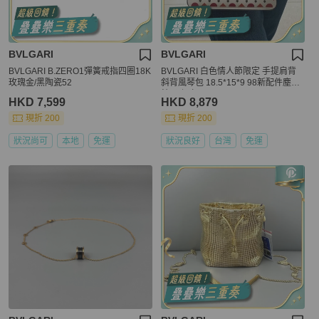
BVLGARI
BVLGARI
BVLGARI B.ZERO1彈簧戒指四圈18K
BVLGARI 白色情人節限定 手提肩背
玫瑰金/黑陶瓷52
斜背風琴包 18.5*15*9 98新配件塵袋
鏡子 保卡
HKD 7,599
HKD 8,879
現折 200
現折 200
狀況尚可
本地
免運
狀況良好
台灣
免運