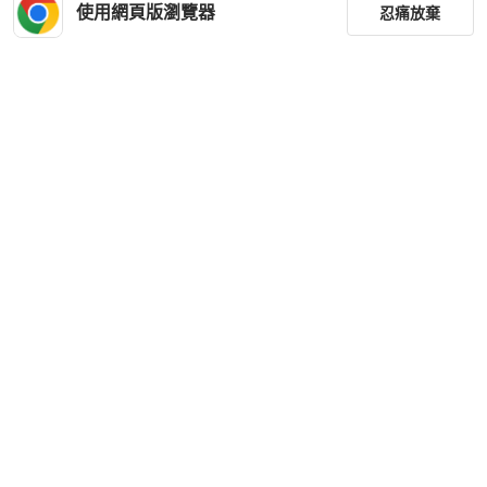
使用網頁版瀏覽器
忍痛放棄
篩選
重設
品牌
分類
尺寸
價格
商品狀況
下載 PopChill APP
出貨地點