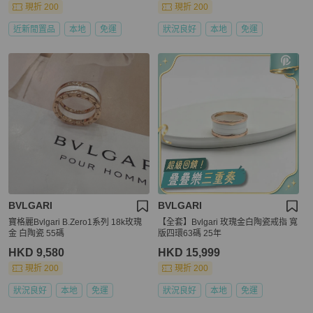
現折 200
現折 200
近新閒置品
本地
免運
狀況良好
本地
免運
BVLGARI
BVLGARI
寶格麗Bvlgari B.Zero1系列 18k玫瑰
【全套】Bvlgari 玫瑰金白陶瓷戒指 寬
金 白陶瓷 55碼
版四環63碼 25年
HKD 9,580
HKD 15,999
現折 200
現折 200
狀況良好
本地
免運
狀況良好
本地
免運