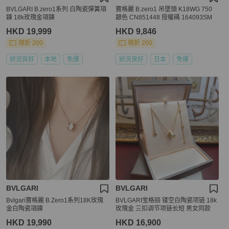
BVLGARI B.zero1系列 白陶瓷彈簧項
寶格麗 B.zero1 吊墜頭 K18WG 750
鍊 18k玫瑰金項鍊
銀色 CN851448 授權碼 164093SM
HKD 19,999
HKD 9,846
現折 200
現折 200
狀況良好
本地
免運
狀況良好
日本
免運
BVLGARI
BVLGARI
Bvlgari寶格麗 B.Zero1系列18K玫瑰
BVLGARI宝格丽 镂空白陶瓷项链 18k
金白陶瓷項鍊
玫瑰金 三扣调节项链长短 男女同款
HKD 19,990
HKD 16,900