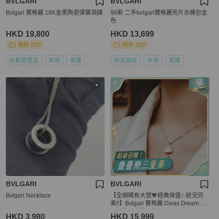
BVLGARI
BVLGARI
Bvlgari 寶格麗 18K金黑陶瓷彈簧項鍊
98新 二手bvlgari寶格麗亮片水桶包金
色
HKD 19,800
HKD 13,699
現折 200
現折 200
近新閒置品
本地
免運
狀況良好
本地
免運
BVLGARI
BVLGARI
Bvlgari Necklace
【全網稀有大號💖經典保值✨狀況完
美‼️】Bvlgari 寶格麗 Divas Dream 白
貝母扇子大號項鍊
HKD 3,980
HKD 15,999