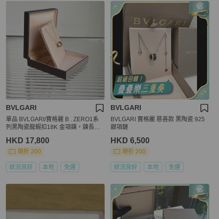
BVLGARI
BVLGARI
單品 BVLGARI/寶格麗 B . ZERO1系
BVLGARI 寶格麗 慈善款 黑陶瓷 925
列黑陶瓷龍蝦扣18K 金項鍊，鍊長：4
銀項鏈
5cm 14xxx hkd
HKD 17,800
HKD 6,500
現折 200
現折 200
狀況良好
本地
免運
狀況良好
本地
免運