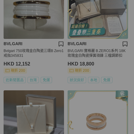
BVLGARI
BVLGARI
Bvlgari 750玫瑰金白陶瓷三環B Zero1
BVLGARI 寶格麗 B.ZERO1系列 18K
戒指345831
玫瑰金白陶瓷彈簧項鍊 三檔調節扣
HKD 12,152
HKD 18,800
現折 200
現折 200
近新閒置品
台灣
免運
狀況良好
本地
免運