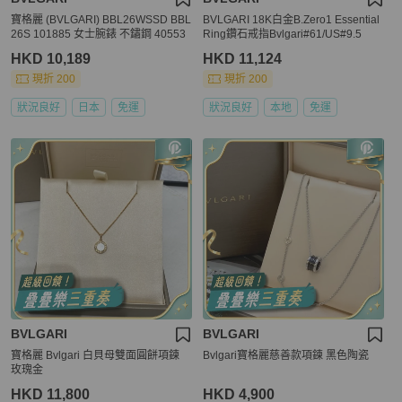
寶格麗 (BVLGARI) BBL26WSSD BBL
BVLGARI 18K白金B.Zero1 Essential
26S 101885 女士腕錶 不鏽鋼 40553
Ring鑽石戒指Bvlgari#61/US#9.5
HKD 10,189
HKD 11,124
現折 200
現折 200
狀況良好
日本
免運
狀況良好
本地
免運
BVLGARI
BVLGARI
寶格麗 Bvlgari 白貝母雙面圓餅項鍊
Bvlgari寶格麗慈善款項鍊 黑色陶瓷
玫瑰金
HKD 11,800
HKD 4,900