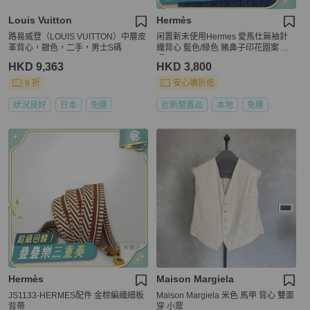
Louis Vuitton
Hermès
路易威登（LOUIS VUITTON）中層皮
闲置新未使用Hermes 愛馬仕無袖針
革背心，銀色，二手，男士S碼
織背心 藍色/綠色 豬鼻子印花圖案 尺
碼34
HKD 9,363
HKD 3,800
9 折
安心購折抵
狀況良好
日本
免運
近新閒置品
本地
免運
Hermès
Maison Margiela
JS1133-HERMES配件 金棕編織細板
Maison Margiela 米色 馬甲 背心 雙面
背帶
穿 小眾