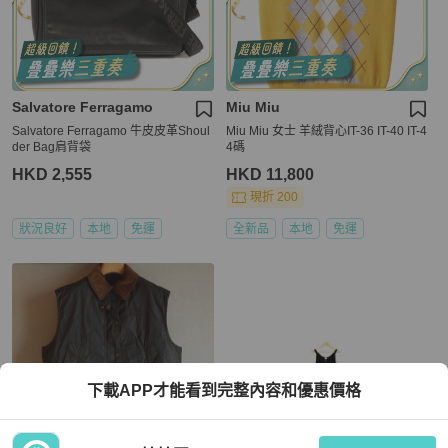
Salvatore Ferragamo
Miu Miu
Salvatore Ferragamo 牛皮皮革Shoul
Miu Miu 女士 羊絨背心IT-36 IT-40 IT-4
der Bag肩背袋
4碼
HKD 2,555
HKD 11,800
現折 200
狀況良好
本地
免運
全新品
本地
免運
下載APP才能看到完整內容和優惠價格