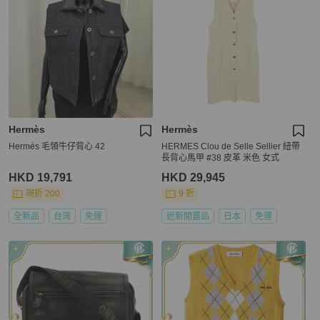
Hermès
Hermès
Hermès 毛領牛仔背心 42
HERMES Clou de Selle Sellier 紐帶
長背心馬甲 #38 皮革 米色 女式
HKD 19,791
HKD 29,945
現折 200
9 折
全新品
台灣
免運
近新閒置品
日本
免運