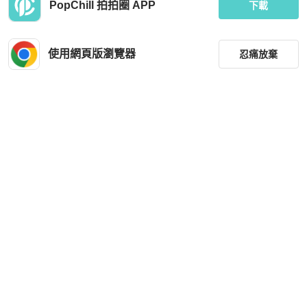
PopChill 拍拍圈 APP
下載
Miu Miu
Hermès
Miu Miu 油蠟皮 作舊工法 巴恩風 背
Hermes Black Tank Top Shirt Size 40
心/馬甲
使用網頁版瀏覽器
忍痛放棄
HKD 31,248
HKD 3,091
現折 200
全新品
台灣
免運
狀況良好
本地
免運
篩選
重設
品牌
分類
尺寸
價格
商品狀況