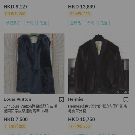
HKD 9,127
HKD 13,839
現折 200
現折 200
狀況良好
台灣
免運
全新品
台灣
免運
Louis Vuitton
Hermès
LV / Louis Vuitton路易威登羊皮毛一
Hermes棕色V领针织滚边内里印花毛
體兩面穿皮草連帽馬甲 36碼
毛皮草外套
HKD 7,500
HKD 15,750
現折 200
現折 200