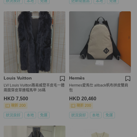
狀況良好
本地
免運
近新閒置品
本地
免運
Louis Vuitton
Hermès
LV/ Louis Vuitton路易威登羊皮毛一體
Hermes愛馬仕 allback帆布拼皮雙肩
兩面穿皮草連帽馬甲 36碼
包
HKD 7,500
HKD 20,460
現折 200
現折 200
狀況良好
本地
免運
狀況良好
本地
免運