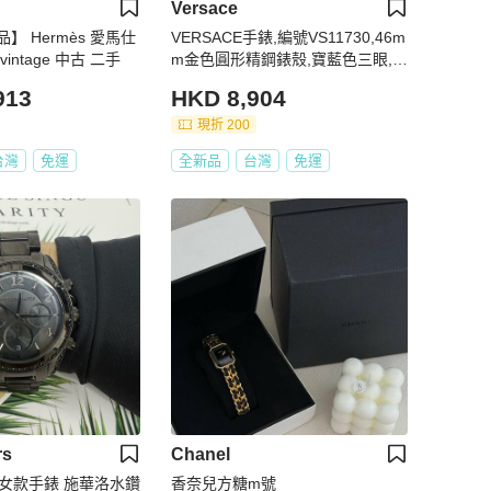
Versace
】 Hermès 愛馬仕
VERSACE手錶,編號VS11730,46m
intage 中古 二手
m金色圓形精鋼錶殼,寶藍色三眼,
中三針顯示, 運動錶面,金色精鋼錶
913
HKD 8,904
帶款
現折 200
台灣
免運
全新品
台灣
免運
rs
Chanel
ors 女款手錶 施華洛水鑽
香奈兒方糖m號