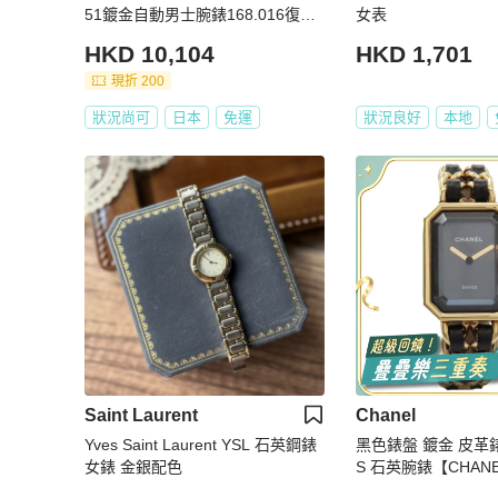
51鍍金自動男士腕錶168.016復古
女表
款
HKD 10,104
HKD 1,701
現折 200
狀況尚可
日本
免運
狀況良好
本地
Saint Laurent
Chanel
Yves Saint Laurent YSL 石英鋼錶
黑色錶盤 鍍金 皮革錶帶
女錶 金銀配色
S 石英腕錶【CHANE
6951