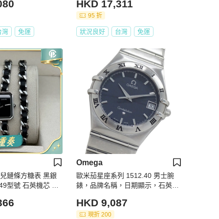
080
HKD 17,311
95 折
台灣
免運
狀況良好
台灣
免運
Omega
香奈兒鏈條方糖表 黑銀
歐米茄星座系列 1512.40 男士腕
錶，品牌名稱，日期顯示，石英機
鍊 可纏繞手
芯，不鏽鋼錶殼，銀色/海軍藍
366
HKD 9,087
現折 200