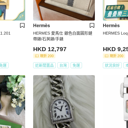
Hermès
Hermès
1.201
HERMES 愛馬仕 銀色白面圓形鏈
HERMES Loqu
帶錶/石英錶/手錶
HKD 12,797
HKD 9,2
現折 200
現折 200
免運
近新閒置品
台灣
免運
狀況良好