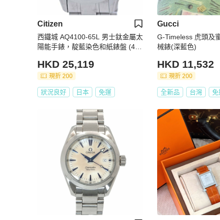
Citizen
Gucci
西鐵城 AQ4100-65L 男士鈦金屬太
G-Timeless 虎
陽能手錶，靛藍染色和紙錶盤 (402
械錶(深藍色)
89)
HKD 25,119
HKD 11,532
現折 200
現折 200
狀況良好
日本
免運
全新品
台灣
免