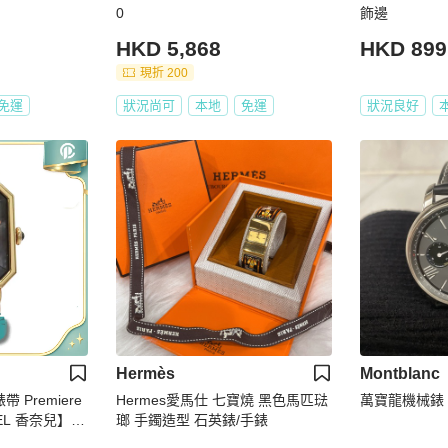
0
飾邊
HKD 5,868
HKD 899
現折 200
免運
狀況尚可
本地
免運
狀況良好
Hermès
Montblanc
 Premiere
Hermes愛馬仕 七寶燒 黑色馬匹琺
萬寶龍機械錶
L 香奈兒】 H
瑯 手鐲造型 石英錶/手錶