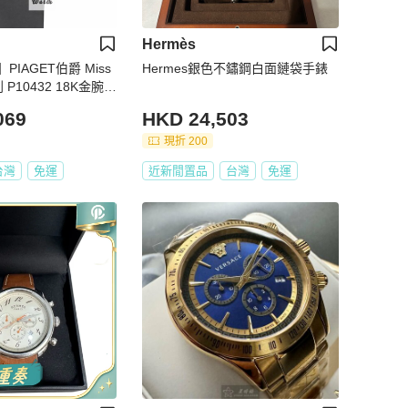
Hermès
IAGET伯爵 Miss
Hermes銀色不鏽鋼白面鏈袋手錶
系列 P10432 18K金腕錶
時代B1439
069
HKD 24,503
現折 200
台灣
免運
近新閒置品
台灣
免運