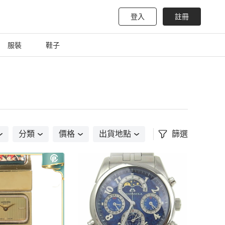
登入
註冊
服裝
鞋子
分類
價格
出貨地點
篩選