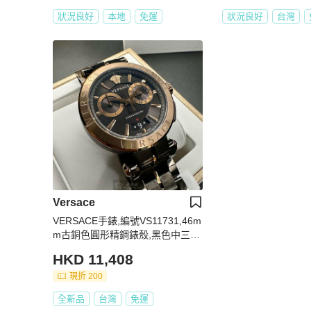
狀況良好
本地
免運
狀況良好
台灣
Versace
VERSACE手錶,編號VS11731,46m
m古銅色圓形精鋼錶殼,黑色中三針
顯示, 雙眼, 運動錶面,黑金色精鋼錶
HKD 11,408
帶款
現折 200
全新品
台灣
免運