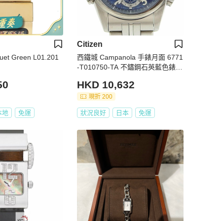
Citizen
et Green L01.201
西鐵城 Campanola 手錶月面 6771
-T010750-TA 不鏽鋼石英藍色錶盤
男式 S111624325
50
HKD 10,632
現折 200
本地
免運
狀況良好
日本
免運