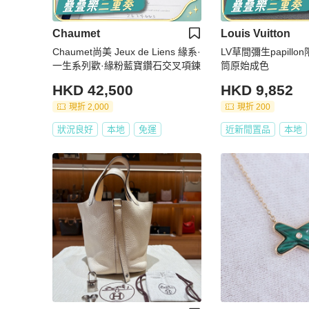
Chaumet
Louis Vuitton
Chaumet尚美 Jeux de Liens 緣系·
LV草間彌生papill
一生系列歡·緣粉藍寶鑽石交叉項鍊
筒原始成色
HKD 42,500
HKD 9,852
現折 2,000
現折 200
狀況良好
本地
免運
近新閒置品
本地