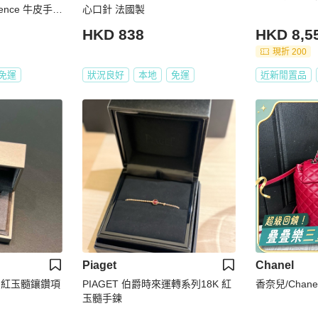
ence 牛皮手提
心口針 法國製
e Poussin 亮
HKD 838
HKD 8,5
凱仕精品
現折 200
免運
狀況良好
本地
免運
近新閒置品
Piaget
Chanel
ns，紅玉髓鑲鑽項
PIAGET 伯爵時來運轉系列18K 紅
香奈兒/Chan
玉髓手鍊