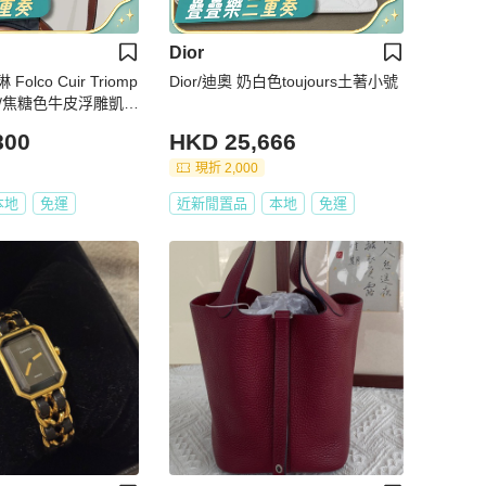
Dior
 Folco Cuir Triomp
Dior/迪奧 奶白色toujours土著小號
色/焦糖色牛皮浮雕凱旋
800
HKD 25,666
現折 2,000
本地
免運
近新閒置品
本地
免運