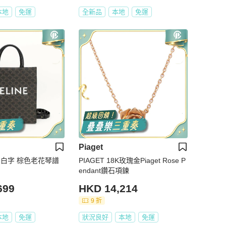
本地
免運
全新品
本地
免運
Piaget
bas 白字 棕色老花琴譜
PIAGET 18K玫瑰金Piaget Rose P
endant鑽石項鍊
699
HKD 14,214
9 折
本地
免運
狀況良好
本地
免運