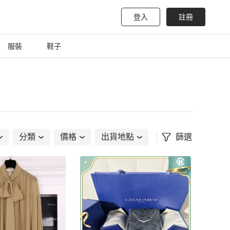
登入
註冊
服裝
鞋子
分類
價格
出貨地點
篩選