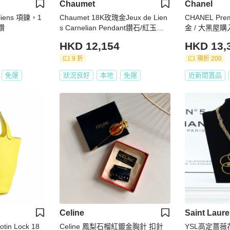
Chaumet
Chanel
liens 項鍊，1
Chaumet 18K玫瑰金Jeux de Lien
CHANEL Pr
鑽
s Carnelian Pendant鑽石/紅玉髓
金 / 大黑屋
項鍊
HKD 12,154
HKD 13,
9 折
現折 200
免運
狀況良好
本地
免運
近新閒置品
Celine
Saint Laure
in Lock 18
Celine 鳳梨石榴紅鍍金胸針 扣針
YSL高定蔷薇