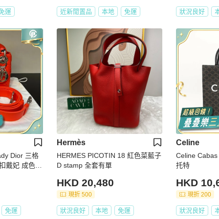
免運
近新閒置品
本地
免運
狀況良好
Hermès
Celine
ady Dior 三格
HERMES PICOTIN 18 紅色菜藍子
Celine Ca
扣戴妃 成色全
D stamp 全套有單
托特
HKD 20,480
HKD 10,
現折 500
現折 200
免運
狀況良好
本地
免運
狀況良好