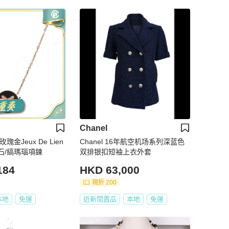
Chanel
K玫瑰金Jeux De Lien
Chanel 16年航空机场系列深蓝色
y鑽石/縞瑪瑙項鍊
双排银扣短袖上衣外套
184
HKD 63,000
現折 200
本地
免運
近新閒置品
本地
免運