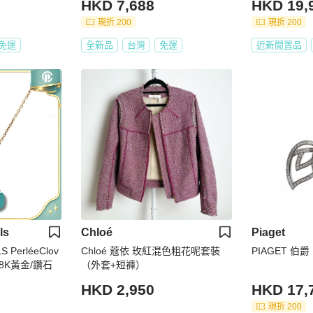
HKD 7,688
HKD 19,
現折 200
現折 200
免運
全新品
台灣
免運
近新閒置品
ls
Chloé
Piaget
 PerléeClov
Chloé 蔻依 玫紅混色粗花呢套裝
PIAGET 伯爵
8K黃金/鑽石
（外套+短褲）
HKD 2,950
HKD 17,
現折 200