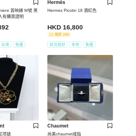
Hermès
emiere 首映錶 M號 黑
Hermes Picotin 18 酒紅色
購入有購買證明
392
HKD 16,800
現折 200
台灣
免運
狀況良好
本地
免運
nt
Chaumet
花项链
尚美chaumet戒指