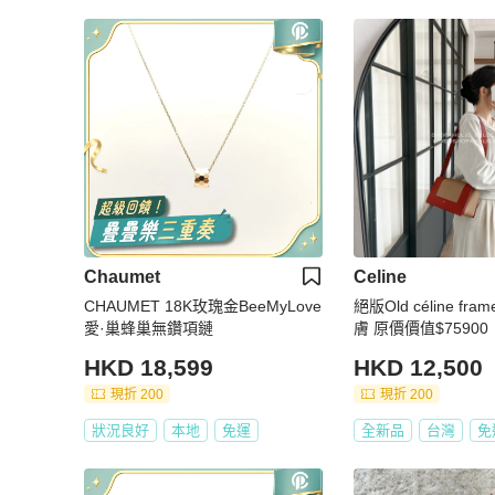
Chaumet
Celine
CHAUMET 18K玫瑰金BeeMyLove
絕版Old céline fr
愛·巢蜂巢無鑽項鏈
膚 原價價值$75900
HKD 18,599
HKD 12,500
現折 200
現折 200
狀況良好
本地
免運
全新品
台灣
免