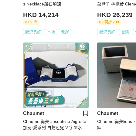
s Necklace鑽石項鍊
菜籃子 檸檬黃 Clem
包｜Y刻 2020年 Jaun
HKD 14,214
HKD 26,239
眼稀有色｜KÉSH 
9 折
現折 200
狀況良好
本地
免運
狀況良好
台灣
Chaumet
Chaumet
Chaumet尚美 Josephine Aigrette
Chaumet尚美lie
加冕·愛系列 白鷺冠冕 V 字型水滴
鍊
鑽戒，52號