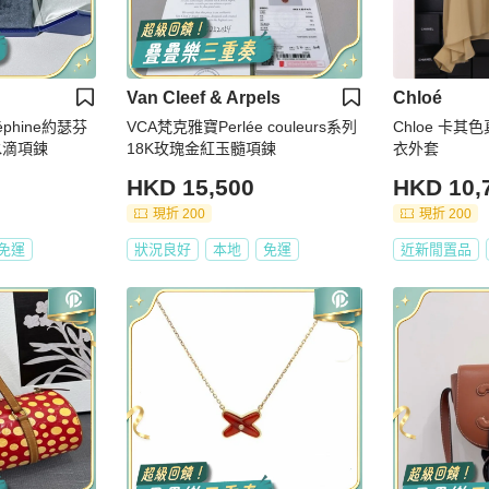
Van Cleef & Arpels
Chloé
éphine約瑟芬
VCA梵克雅寶Perlée couleurs系列
Chloe 卡
水滴項鍊
18K玫瑰金紅玉髓項鍊
衣外套
HKD 15,500
HKD 10,
現折 200
現折 200
免運
狀況良好
本地
免運
近新閒置品