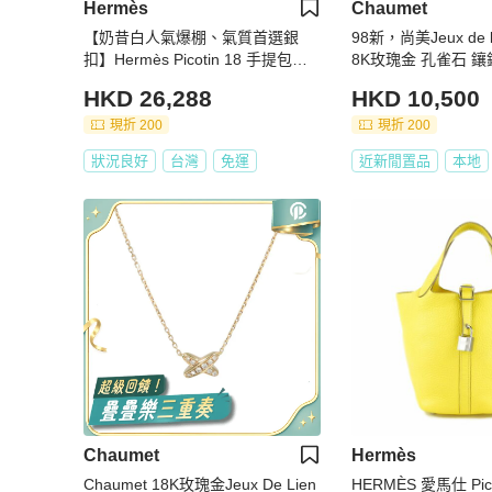
Hermès
Chaumet
【奶昔白人氣爆棚、氣質首選銀
98新，尚美Jeux de 
扣】Hermès Picotin 18 手提包｜
8K玫瑰金 孔雀石 鑲
奶昔白銀扣｜Z刻 2021年份
HKD 26,288
HKD 10,500
現折 200
現折 200
狀況良好
台灣
免運
近新閒置品
本地
Chaumet
Hermès
Chaumet 18K玫瑰金Jeux De Lien
HERMÈS 愛馬仕 Picot