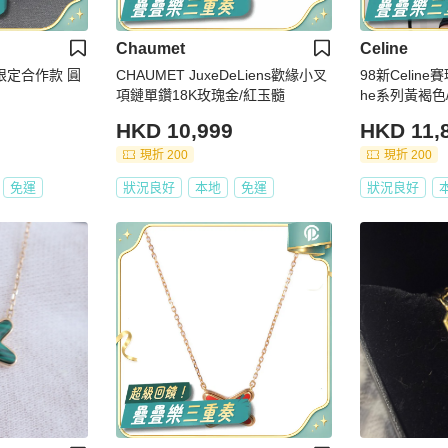
Chaumet
Celine
on限定合作款 圓
CHAUMET JuxeDeLiens歡緣小叉
98新Celine賽琳
項鏈單鑽18K玫瑰金/紅玉髓
he系列黃褐
門馬鞍包
HKD 10,999
HKD 11,
現折 200
現折 200
免運
狀況良好
本地
免運
狀況良好