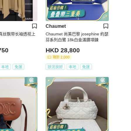
Chaumet
其色真丝飘带长袖透视上
Chaumet 尚美巴黎 josephine 約瑟
芬系列白鷺 18k白金滿鑽項鍊
750
HKD 28,800
現折 2,000
本地
免運
狀況良好
本地
免運