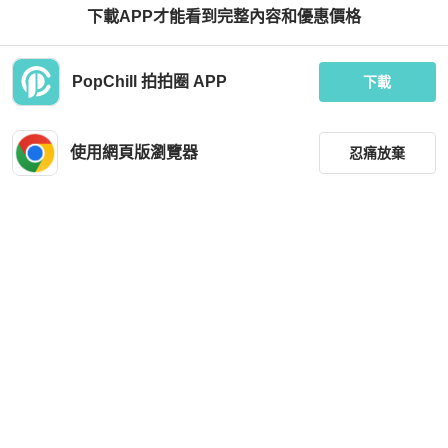
下載APP才能看到完整內容和優惠價格
Saint Laurent
Saint Laurent
PopChill 拍拍圈 APP
［近全新］YSL，YVES SAINT LAUR
YSL 中古短袖針織上衣
下載
ENT伊夫聖羅蘭，Envelope肩背包，
藍色，牛皮，NT55,800
HKD 13,839
HKD 722
現折 200
使用網頁版瀏覽器
忍痛放棄
近新閒置品
台灣
免運
狀況良好
本地
免運
篩選
重設
品牌
分類
尺寸
Saint Laurent
Saint Laurent