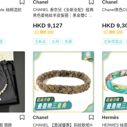
Chanel
Chanel
絲綿混紡
CHANEL 香奈兒《全新全配》經典
Chanel黑色
黑色菱格紋羊皮髮箍｜黑金雙C Lo
go｜台灣專櫃正品｜附購證
HKD 9,127
HKD 9,3
現折 200
現折 200
運
全新品
台灣
免運
近新閒置品
Chanel
Hermès
髮圈 頭飾
CHANEL 【激減優惠】斜紋軟呢H
HERMES 絲質