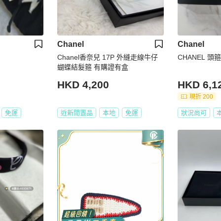
Chanel
Chanel
Chanel香奈兒 17P 外縫走線牛仔
CHANEL 頭箍
蝴蝶結髮箍 有購證有盒
HKD 4,200
HKD 6,1
現折 200
免運
近新閒置品
本地
免運
狀況尚可