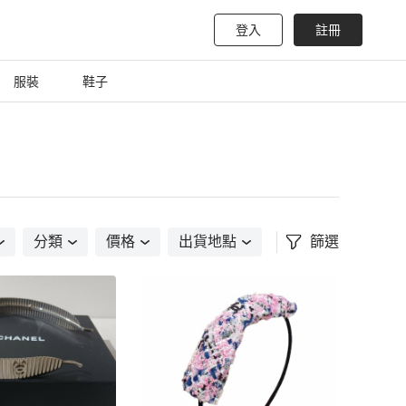
登入
註冊
服裝
鞋子
分類
價格
出貨地點
篩選