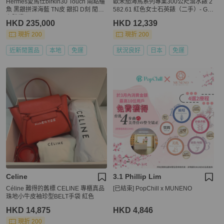
Hermes愛馬仕birkin30 Touch 兩點鱷
歐米茄海馬系列專業300公尺潛水錶 2
魚 黑銀拼深海藍 TN皮 銀扣 D刻 閒置
582.61 紅色女士石英錶（二手）- Gin
有購證
zo
HKD 235,000
HKD 12,339
現折 200
現折 200
近新閒置品
本地
免運
狀況良好
日本
免運
Celine
3.1 Phillip Lim
Céline 難得的舊標 CELINE 專櫃真品
[已結束] PopChill x MUNENO
珠地小牛皮袖珍型BELT手袋 紅色
HKD 14,875
HKD 4,846
現折 200