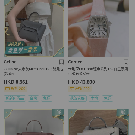
Celine
Cartier
Celine🩶大象灰Micro Belt Bag鯰魚包
卡地亞La Dona鱷魚系列18k白金原鑽
(超新✨
小號石英女表
HKD 8,661
HKD 43,800
現折 200
現折 200
近新閒置品
台灣
免運
狀況良好
本地
免運