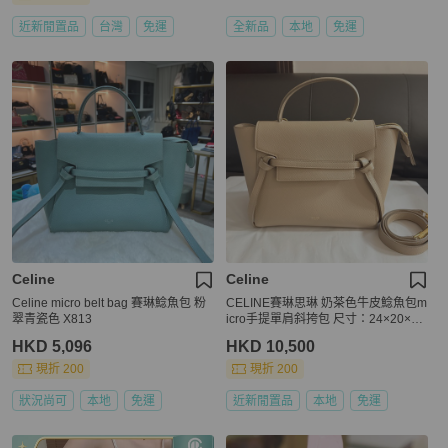
近新閒置品
台灣
免運
全新品
本地
免運
Celine
Celine
Celine micro belt bag 賽琳鯰魚包 粉
CELINE賽琳思琳 奶茶色牛皮鯰魚包m
翠青瓷色 X813
icro手提單肩斜挎包 尺寸：24×20×13
cm。
HKD 5,096
HKD 10,500
現折 200
現折 200
狀況尚可
本地
免運
近新閒置品
本地
免運