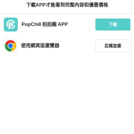
下載APP才能看到完整內容和優惠價格
Omega
Celine
PopChill 拍拍圈 APP
歐米茄海馬系列Aqua Terra女士石英
celine賽琳鯰魚包小號藏藍色/24*19*1
下載
錶 SS 2577.80.00 電池驅動
3cm/
HKD 8,924
HKD 7,680
現折 200
現折 200
使用網頁版瀏覽器
忍痛放棄
狀況尚可
日本
免運
狀況良好
本地
免運
篩選
重設
品牌
分類
尺寸
Celine