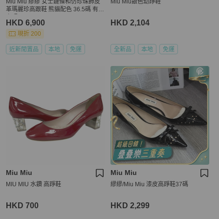
Miu Miu 繆繆 女士鏈條和仿珍珠飾皮
Miu Miu銀色幼踭鞋
革瑪麗珍高跟鞋 熊貓配色 36.5碼 有其
它碼
HKD 6,900
HKD 2,104
現折 200
近新閒置品
本地
免運
全新品
本地
免運
Miu Miu
Miu Miu
MIU MIU 水鑽 高踭鞋
繆繆/Miu Miu 漆皮高踭鞋37碼
HKD 700
HKD 2,299