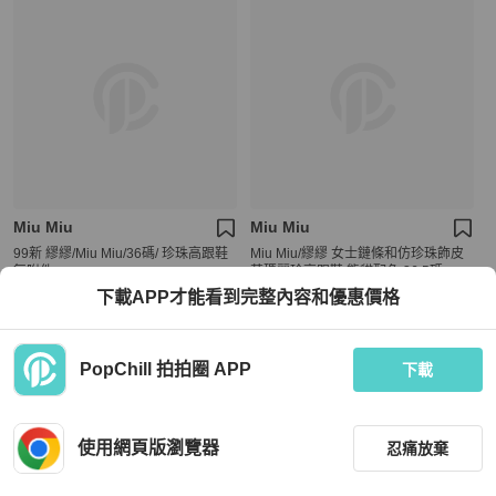
Miu Miu
Miu Miu
99新 繆繆/Miu Miu/36碼/ 珍珠高跟鞋
Miu Miu/繆繆 女士鏈條和仿珍珠飾皮
無附件
革瑪麗珍高跟鞋 熊貓配色 36.5碼
下載APP才能看到完整內容和優惠價格
HKD 5,990
HKD 5,980
現折 200
現折 200
近新閒置品
本地
免運
狀況良好
本地
免運
PopChill 拍拍圈 APP
下載
使用網頁版瀏覽器
忍痛放棄