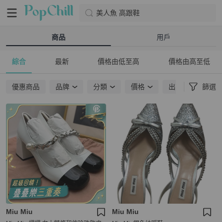
美人魚 高跟鞋
商品
用戶
綜合
最新
價格由低至高
價格由高至低
優惠商品
品牌
分類
價格
出貨地點
篩選
Miu Miu
Miu Miu