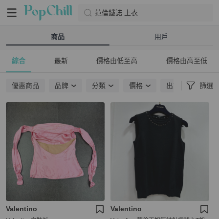
范倫鐵諾 上衣
商品
用戶
綜合
最新
價格由低至高
價格由高至低
優惠商品
品牌
分類
價格
出貨地點
篩選
Valentino
Valentino