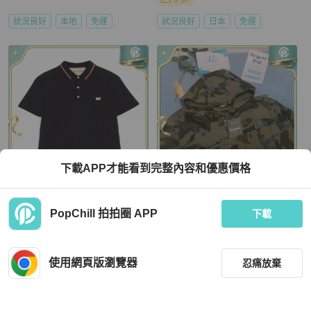
狀況良好
本地
免運
狀況良好
日本
免運
下載APP才能看到完整內容和優惠價格
Valentino
Valentino
PopChill 拍拍圈 APP
Valentino 男士 翻領短袖Polo衫XS S
Valentino 衛衣 軍綠色 大碼Camo Zip
下載
M L XL XXL XXXL碼
Up Jacket Size L
HKD 4,200
HKD 3,599
使用網頁版瀏覽器
忍痛放棄
全新品
本地
免運
全新品
本地
免運