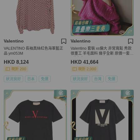
Valentino
Valentino
VALENTINO 長袖真絲紅色海軍藍正
Valentino 套裝 xs偏大 非常寬鬆 秀款
品 ym053M
很重工 羊毛面料 幾乎全新 原價一套4
0萬左右
HKD 8,124
HKD 41,664
現折 200
現折 2,000
狀況良好
日本
免運
狀況良好
台灣
免運