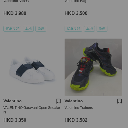
Valentino 女裝衫
Valentino Bag
HKD 3,980
HKD 3,500
狀況良好
本地
免運
狀況良好
本地
免運
Valentino
Valentino
VALENTINO Garavani Open Sneake
Valentino Trainers
rs
HKD 3,350
HKD 3,582