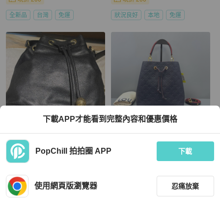
全新品
台灣
免運
狀況良好
本地
免運
下載APP才能看到完整內容和優惠價格
Chanel
Louis Vuitton
PopChill 拍拍圈 APP
chanel vintage logo荔枝皮水桶包
97新 LV全皮壓花水桶包深藍色21年芯
下載
片26*25*17cm
HKD 22,318
HKD 13,800
現折 200
現折 200
使用網頁版瀏覽器
忍痛放棄
近新閒置品
台灣
免運
狀況良好
本地
免運