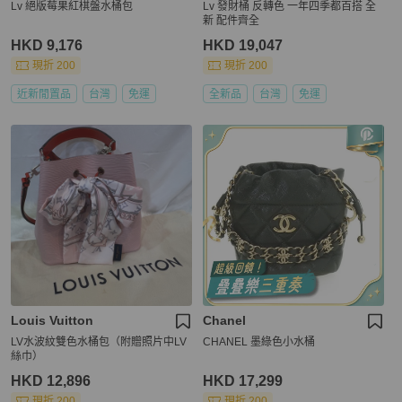
Lv 絕版莓果紅棋盤水桶包
Lv 發財桶 反轉色 一年四季都百搭 全
新 配件齊全
HKD 9,176
HKD 19,047
現折 200
現折 200
近新閒置品
台灣
免運
全新品
台灣
免運
Louis Vuitton
Chanel
LV水波紋雙色水桶包（附贈照片中LV
CHANEL 墨綠色小水桶
絲巾）
HKD 12,896
HKD 17,299
現折 200
現折 200