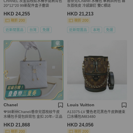
CHANEL 灰金荔枝紋水桶手提肩背包
香奈兒/Chanel 水桶包 單肩斜挎包 霧
20*12*20 99新配件盒子塵袋
灰荔枝皮 冷感鉚釘 雙C標誌
HKD 24,255
HKD 21,213
現折 200
現折 200
近新閒置品
台灣
免運
近新閒置品
本地
免運
Chanel
Louis Vuitton
💙98新🆕Chanel/香奈兒荔枝紋牛皮
A13375-LV 雙色老花黑色牛皮飾邊束
水桶包手提包斜背包 金扣 20年✅正品
口水桶包/M83480
HKD 21,868
HKD 24,056
現折 200
現折 200