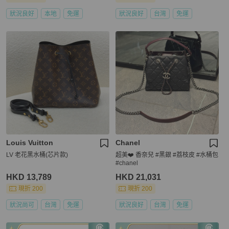
狀況良好
本地
免運
狀況良好
台灣
免運
Louis Vuitton
Chanel
LV 老花黑水桶(芯片款)
超美❤️ 香奈兒 #黑銀 #荔枝皮 #水桶包
#chanel
HKD 13,789
HKD 21,031
現折 200
現折 200
狀況尚可
台灣
免運
狀況良好
台灣
免運