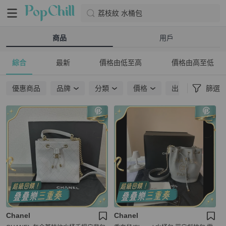
荔枝紋 水桶包
商品
用戶
綜合
最新
價格由低至高
價格由高至低
優惠商品
品牌
分類
價格
出貨地點
篩選
Chanel
Chanel