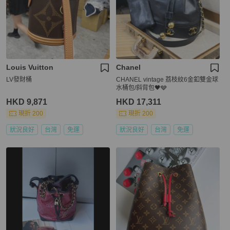
Louis Vuitton
Chanel
LV發財桶
CHANEL vintage 荔枝紋6金釦雙金球
水桶包/斜背包🖤🩶
HKD 9,871
HKD 17,311
現折 200
現折 200
狀況良好
台灣
免運
狀況良好
台灣
免運