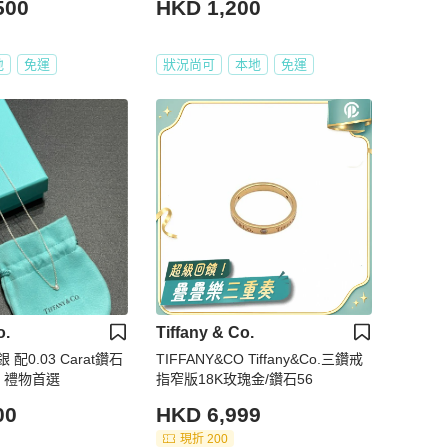
500
HKD 1,200
地
免運
狀況尚可
本地
免運
o.
Tiffany & Co.
純銀 配0.03 Carat鑽石
TIFFANY&CO Tiffany&Co.三鑽戒
ce 禮物首選
指窄版18K玫瑰金/鑽石56
00
HKD 6,999
現折 200