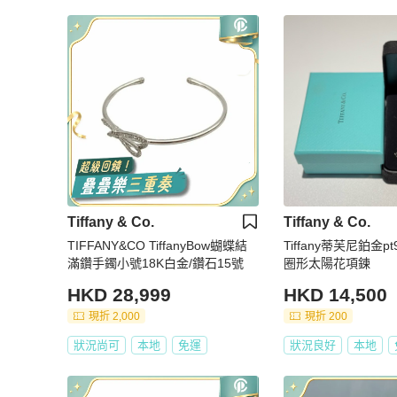
Tiffany & Co.
Tiffany & Co.
TIFFANY&CO TiffanyBow蝴蝶結
Tiffany蒂芙尼鉑金p
滿鑽手鐲小號18K白金/鑽石15號
圈形太陽花項鍊
HKD 28,999
HKD 14,500
現折 2,000
現折 200
狀況尚可
本地
免運
狀況良好
本地