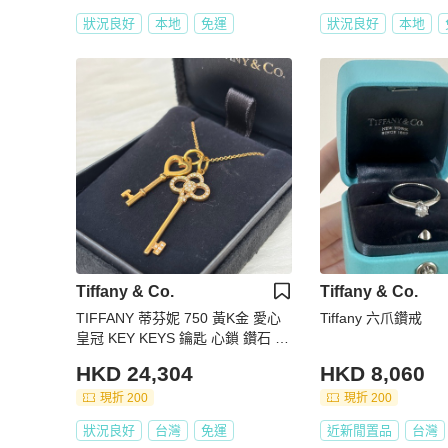
狀況良好
本地
免運
狀況良好
本地
Tiffany & Co.
Tiffany & Co.
TIFFANY 蒂芬妮 750 黃K金 愛心
Tiffany 六爪鑽戒
皇冠 KEY KEYS 鑰匙 心鎖 鑽石 項
鍊 鍊
HKD 24,304
HKD 8,060
現折 200
現折 200
狀況良好
台灣
免運
近新閒置品
台灣