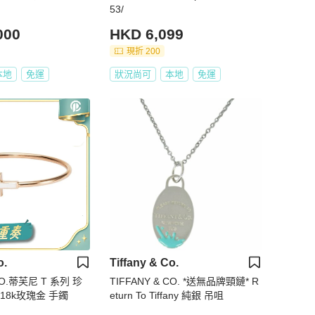
53/
000
HKD 6,099
現折 200
本地
免運
狀況尚可
本地
免運
o.
Tiffany & Co.
 CO.蒂芙尼 T 系列 珍
TIFFANY & CO. *送無品牌頸鏈* R
18k玫瑰金 手鐲
eturn To Tiffany 純銀 吊咀