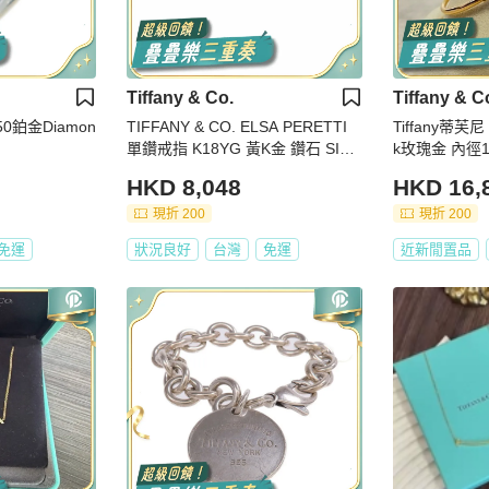
Tiffany & Co.
Tiffany & C
50鉑金Diamon
TIFFANY & CO. ELSA PERETTI
Tiffany蒂芙
單鑽戒指 K18YG 黃K金 鑽石 SIZE
k玫瑰金 內徑1
55.5
HKD 8,048
HKD 16,
現折 200
現折 200
免運
狀況良好
台灣
免運
近新閒置品