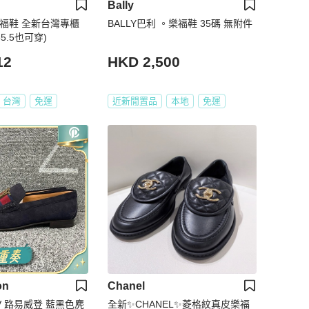
Bally
母樂福鞋 全新台灣專櫃
BALLY巴利 。樂福鞋 35碼 無附件
5.5也可穿)
12
HKD 2,500
台灣
免運
近新閒置品
本地
免運
on
Chanel
V 路易威登 藍黑色麂
全新✨CHANEL✨菱格紋真皮樂福