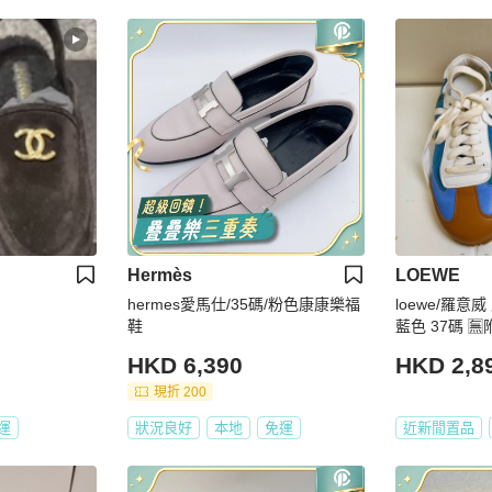
Hermès
LOEWE
hermes愛馬仕/35碼/粉色康康樂福
loewe/羅
鞋
藍色 37
HKD 6,390
HKD 2,8
現折 200
運
狀況良好
本地
免運
近新閒置品