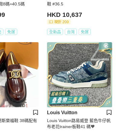
8碼=40.5碼
鞋 #36.5
99
HKD 10,637
現折 200
地
免運
全新品
台灣
免運
Louis Vuitton
樂福鞋 38碼配有
Louis Vuitton路易威登 藍色牛仔帆
布老花trainer板鞋41 碼🧡