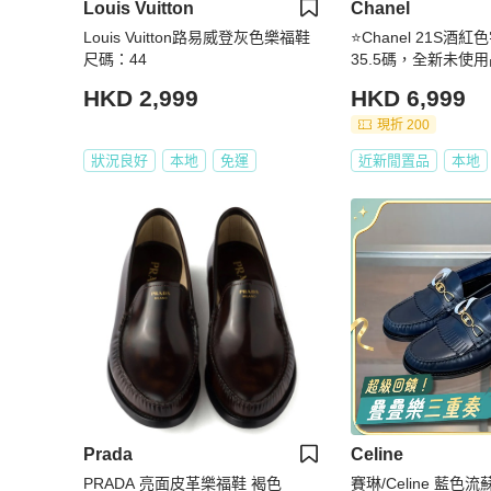
Louis Vuitton
Chanel
Louis Vuitton路易威登灰色樂福鞋
⭐️Chanel 21S
尺碼：44
35.5碼，全新未使用
字母，背面雙C扣
HKD 2,999
HKD 6,999
現折 200
狀況良好
本地
免運
近新閒置品
本地
Prada
Celine
PRADA 亮面皮革樂福鞋 褐色
賽琳/Celine 藍色