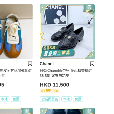
Chanel
意威 麂皮阿甘休閒運動鞋
99新Chanel香奈兒 愛心扣樂福鞋
碼 🈚附件
38.5碼 試穿痕跡🧡
95
HKD 11,500
現折 200
本地
免運
近新閒置品
本地
免運