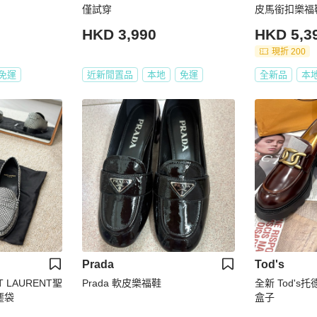
僅試穿
皮馬銜扣樂福鞋
HKD 3,990
HKD 5,3
現折 200
免運
近新閒置品
本地
免運
全新品
本
Prada
Tod's
 LAURENT聖
Prada 軟皮樂福鞋
全新 Tod's托德斯
塵袋
盒子