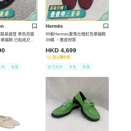
on
Hermès
ton /路易威登 黑色亮面
99新Hermes愛馬仕暗紅色樂福鞋
 樂福鞋 已贴底尺
39碼 ，麂皮材質
90
HKD 4,699
安心購折抵
本地
免運
狀況良好
本地
免運