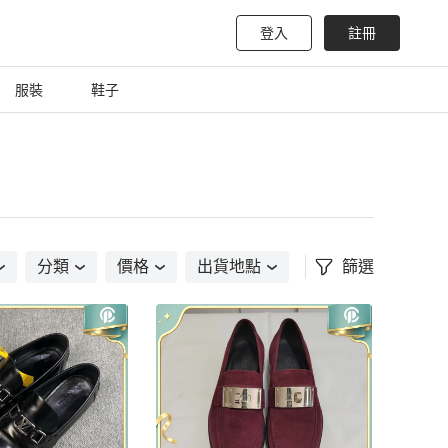
登入
註冊
服裝
鞋子
分類
價格
出貨地點
篩選