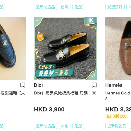
運
近新閒置品
台灣
免運
狀況良好
Dior
Hermès
釦牛皮樂福鞋【未
Dior迪奧黑色徽標樂福鞋 尺碼：38
Hermes Gol
8
HKD 3,900
HKD 8,3
現折 200
運
近新閒置品
本地
免運
近新閒置品