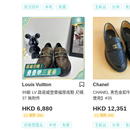
狀況良好
本地
免運
全新品
台灣
免
Louis Vuitton
Chanel
99新 LV 路易威登樂福厚底鞋 尺碼
CHANEL 黑色金
37 無附件
使用】#35
HKD 6,880
HKD 12,351
現折 200
現折 200
近新閒置品
本地
免運
全新品
台灣
免