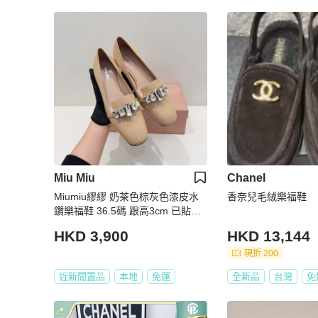
Miu Miu
Chanel
Miumiu繆繆 奶茶色棕灰色漆皮水
香奈兒毛絨樂福鞋
鑽樂福鞋 36.5碼 跟高3cm 已貼底
有盒子
HKD 3,900
HKD 13,144
現折 200
近新閒置品
本地
免運
全新品
台灣
免