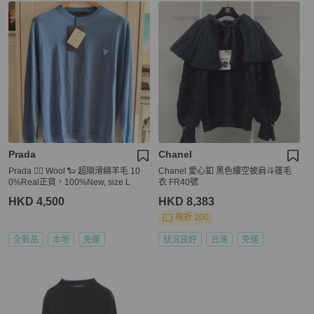
Prada
Chanel
Prada 👍🏻 Wool 🐑 超順滑綿羊毛 10
Chanel 愛心釦 黑色縷空披肩斗篷毛
0%Real正貨，100%New, size L
衣 FR40號
HKD 4,500
HKD 8,383
現折 200
全新品
本地
免運
狀況良好
台灣
免運