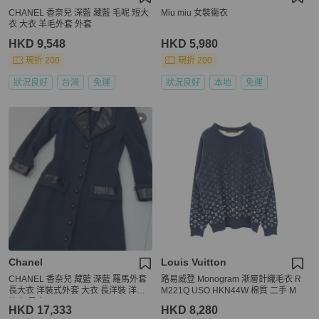
CHANEL 香奈兒 深藍 藏藍 毛呢 短大
Miu miu 女裝衞衣
衣 大衣 羊毛外套 外套
HKD 9,548
HKD 5,980
現折 200
現折 200
狀況良好
台灣
免運
狀況良好
本地
免運
Chanel
Louis Vuitton
CHANEL 香奈兒 藏藍 深藍 羅馬外套
路易威登 Monogram 漸層針織毛衣 R
長大衣 洋裝式外套 大衣 長洋裝 洋裝
M221Q USO HKN44W 棉質 二手 M
外套 風衣
HKD 17,333
HKD 8,280