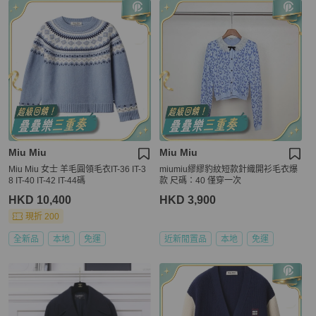
Miu Miu
Miu Miu
Miu Miu 女士 羊毛圓領毛衣IT-36 IT-3
miumiu繆繆豹紋短款針織開衫毛衣爆
8 IT-40 IT-42 IT-44碼
款 尺碼：40 僅穿一次
HKD 10,400
HKD 3,900
現折 200
全新品
本地
免運
近新閒置品
本地
免運