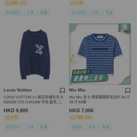
現折 200
9 折
狀況良好
台灣
免運
狀況良好
日本
免運
Louis Vuitton
Miu Miu
LOUIS VUITTON LV 嵌花針織毛衣 R
Miu Miu 女士 棉質圈圈呢毛衣IT-36 IT-
M202M VSS HJN18W 羊毛 藍色 二手
38 IT-40碼
#L
HKD 9,905
HKD 7,000
9 折
現折 200
狀況良好
日本
免運
全新品
本地
免運