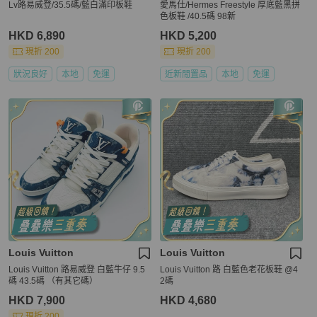
Lv路易威登/35.5碼/藍白滿印板鞋
愛馬仕/Hermes Freestyle 厚底藍黑拼
色板鞋 /40.5碼 98新
HKD 6,890
HKD 5,200
現折 200
現折 200
狀況良好
本地
免運
近新閒置品
本地
免運
Louis Vuitton
Louis Vuitton
Louis Vuitton 路易威登 白藍牛仔 9.5
Louis Vuitton 路 白藍色老花板鞋 @4
碼 43.5碼 （有其它碼）
2碼
HKD 7,900
HKD 4,680
現折 200