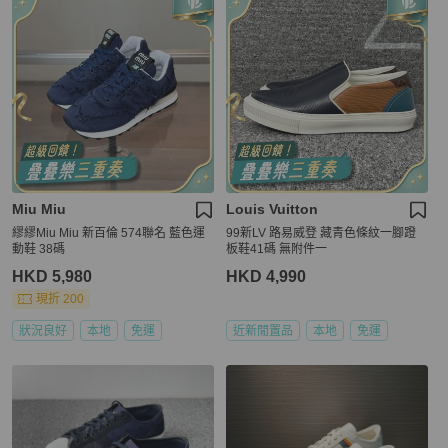
Miu Miu
Louis Vuitton
繆繆Miu Miu 新百倫 574聯名 藍色運
99新LV 路易威登 藏青色條紋一腳蹬
動鞋 38碼
板鞋41碼 無附件一
HKD 5,980
HKD 4,990
現折 200
狀況良好
本地
免運
近新閒置品
本地
免運