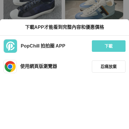
下載APP才能看到完整內容和優惠價格
Louis Vuitton
Hermès
PopChill 拍拍圈 APP
Louis Vuitton 路易威登 LV 帆布鞋板
98新Hermès愛馬仕男鞋41碼 白藍拼
下載
鞋 星空藍色老花滿印 尺碼：42.5
色大標logo休閒時尚板鞋
HKD 4,200
HKD 3,560
使用網頁版瀏覽器
忍痛放棄
近新閒置品
本地
免運
近新閒置品
本地
免運
篩選
重設
品牌