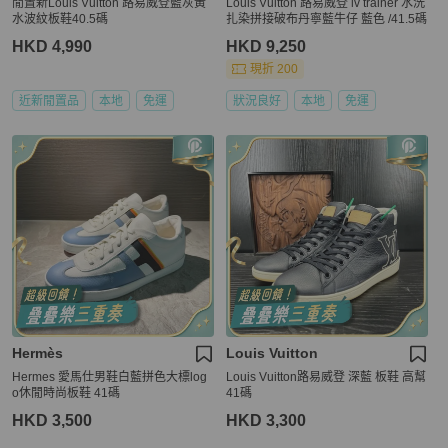
閒置新Louis Vuitton 路易威登藍灰黃
Louis Vuitton 路易威登 lv trainer 水洗
水波紋板鞋40.5碼
扎染拼接破布丹寧藍牛仔 藍色 /41.5碼
HKD 4,990
HKD 9,250
現折 200
近新閒置品
本地
免運
狀況良好
本地
免運
Hermès
Louis Vuitton
Hermes 愛馬仕男鞋白藍拼色大標log
Louis Vuitton路易威登 深藍 板鞋 高幫
o休閒時尚板鞋 41碼
41碼
HKD 3,500
HKD 3,300