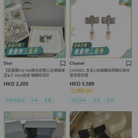
Dior
Chanel
【撿漏價Full Set適合送禮👍🏻全網最便
CHANEL 合金13B蝴蝶結帶鑽珍珠吊
宜💫】Dior/迪奥 蝴蝶結耳釘
墜耳環耳環
HKD 2,200
HKD 5,599
現折 200
近新閒置品
本地
免運
狀況良好
本地
免運