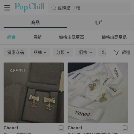
蝴蝶結 耳環
商品
用戶
綜合
最新
價格由低至高
價格由高至低
優惠商品
品牌
分類
價格
出貨地點
篩選
Chanel
Chanel