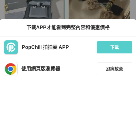
下載APP才能看到完整內容和優惠價格
Messika
Chanel
PopChill 拍拍圈 APP
Messika梅西卡 Butterfly Fly系列 白金
香奈兒 Chanel 全新品 24A 小羊皮蝴
下載
鑽石蝴蝶耳釘
蝶結綠寶石耳環
HKD 12,000
HKD 8,680
現折 200
現折 200
使用網頁版瀏覽器
忍痛放棄
狀況良好
本地
免運
全新品
台灣
免運
篩選
重設
品牌