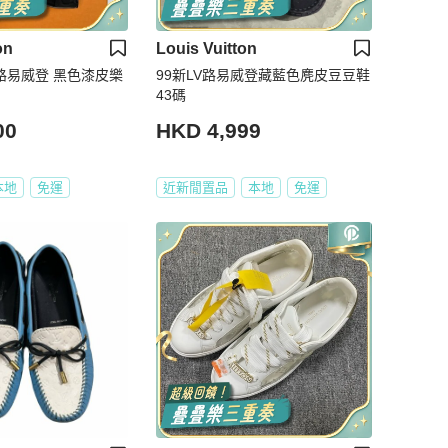
on
Louis Vuitton
tton路易威登 黑色漆皮樂
99新LV路易威登藏藍色麂皮豆豆鞋
43碼
00
HKD 4,999
本地
免運
近新閒置品
本地
免運