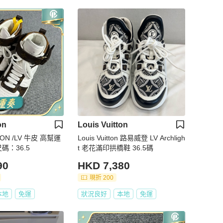
on
Louis Vuitton
TON /LV 牛皮 高幫運
Louis Vuitton 路易威登 LV Archligh
時尚板鞋 尺碼：36.5
t 老花滿印拱橋鞋 36.5碼
90
HKD 7,380
現折 200
本地
免運
狀況良好
本地
免運