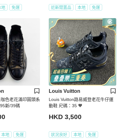
本地
免運
近新閒置品
本地
免運
on
Louis Vuitton
/黑咖色老花滿印圓頭系
Louis Vuitton路易威登老花牛仔運
5新/39碼
動鞋 尺碼：35 🧡
00
HKD 3,500
本地
免運
狀況良好
本地
免運