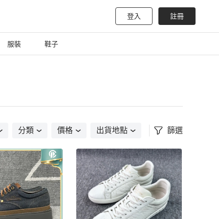
登入
註冊
服裝
鞋子
分類
價格
出貨地點
篩選