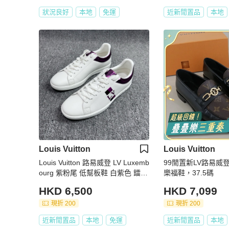
狀況良好
本地
免運
近新閒置品
本地
Louis Vuitton
Louis Vuitton
Louis Vuitton 路易威登 LV Luxemb
99閒置新LV路易威登
ourg 紫粉尾 低幫板鞋 白紫色 鐳射
樂福鞋，37.5碼
紫尾小白鞋 休閒鞋/41碼 7碼 全新
HKD 6,500
HKD 7,099
現折 200
現折 200
近新閒置品
本地
免運
近新閒置品
本地