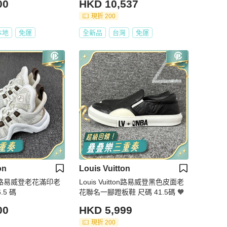
00
HKD 10,537
現折 200
本地
免運
全新品
台灣
免運
on
Louis Vuitton
tton路易威登老花滿印老
Louis Vuitton路易威登黑色皮面老
.5 碼
花聯名一腳蹬板鞋 尺碼 41.5碼 🧡
00
HKD 5,999
現折 200