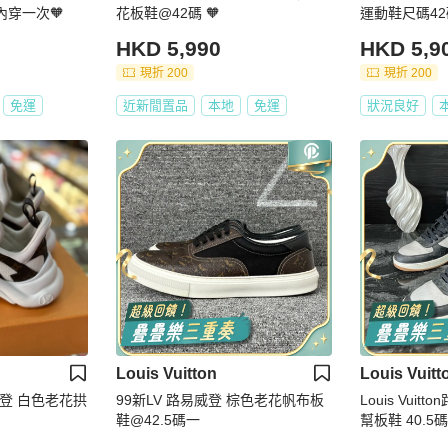
：37 僅室內穿一次🧡
花板鞋@42碼 🧡
運動鞋尺碼42碼
HKD 5,990
HKD 5,9
現折 200
現折 200
免運
近新閒置品
本地
免運
狀況良好
Louis Vuitton
Louis Vuitt
路易威登 白色老花拱
99新LV 路易威登 棕色老花帆布板
Louis Vui
鞋@42.5碼一
幫板鞋 40.5碼