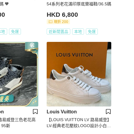
 🧡
54系列老花滿印厚底樂福鞋/36.5碼
00
HKD 6,800
現折 200
本地
免運
近新閒置品
本地
免運
on
Louis Vuitton
tton路易威登三色老花高
【LOUIS VUITTON LV 路易威登】
 95新
LV-經典老花壓紋LOGO設計小白鞋
(下單前須先私訊)