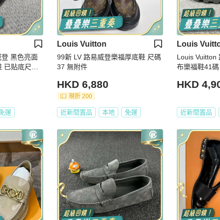
Louis Vuitton
Louis Vuitt
/路易威登 黑色亮面
99新 LV 路易威登樂福厚底鞋 尺碼
Louis Vui
鞋 已贴底尺
37 無附件
布樂福鞋41碼
HKD 6,880
HKD 4,9
現折 200
免運
近新閒置品
本地
免運
近新閒置品