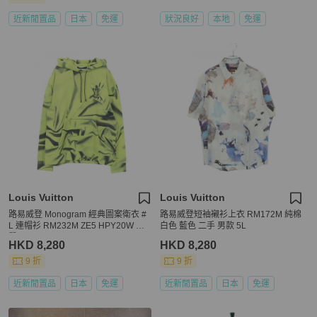
近新閒置品
日本
免運
狀況良好
本地
免運
Louis Vuitton
Louis Vuitton
路易威登 Monogram 經典圖案衛衣 #
路易威登短袖襯衫上衣 RM172M 純棉
L 連帽衫 RM232M ZE5 HPY20W 棉
白色 藍色 二手 男款 5L
質
HKD 8,280
HKD 8,280
9 折
9 折
近新閒置品
日本
免運
近新閒置品
日本
免運