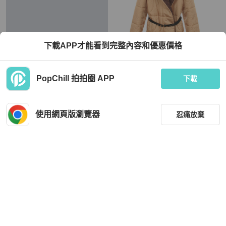
下載APP才能看到完整內容和優惠價格
Louis Vuitton
Louis Vuitton
PopChill 拍拍圈 APP
二手正品Louis Vuitton走秀款大衣
路易威登 Monogram 連帽絎縫夾克 其
下載
他夾克 RW222W E54 FNOW29 尼龍
米色 二手 女款
HKD 35,712
HKD 21,820
現折 200
9 折
使用網頁版瀏覽器
忍痛放棄
近新閒置品
台灣
免運
近新閒置品
日本
免運
篩選
重設
品牌