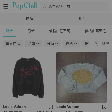
路易威登 上衣
商品
用戶
綜合
最新
價格由低至高
價格由高至低
優惠商品
品牌
分類
價格
出貨地點
篩選
Louis Vuitton
Louis Vuitton