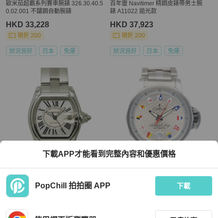
歐米茄超霸系列賽車腕錶 326.30.40.5
百年靈 Navitimer 精鋼皮錶帶男士腕
0.02.001 不鏽鋼自動腕錶
錶 A11022 拋光款
HKD 33,228
HKD 37,923
現折 200
現折 200
狀況良好
日本
免運
狀況良好
日本
免運
下載APP才能看到完整內容和優惠價格
Cartier
Corum
PopChill 拍拍圈 APP
卡地亞 Roadster LM W62025V3 男士
Corum Admiral's Cup Trophy 41 手錶
下載
腕錶，日期顯示，銀色，自動上鍊機
不鏽鋼 082.830.20 全自動機 男士 CO
芯
RUM 100M 已修
HKD 25,934
HKD 14,279
現折 200
現折 200