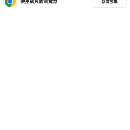
使用網頁版瀏覽器
忍痛放棄
近新閒置品
日本
免運
狀況良好
日本
免運
篩選
重設
品牌
分類
尺寸
Omega
Omega
歐米茄超霸系列賽車腕錶 326.30.40.5
歐米茄超霸系列賽車腕錶 326.30.40.5
0.01.001 黑色錶盤男士腕錶
0.01.001 黑色錶盤男士腕錶
價格
HKD 31,871
HKD 32,491
商品狀況
現折 200
現折 200
狀況良好
日本
免運
狀況良好
日本
免運
出貨地點