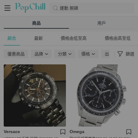
運動 腕錶
商品
用戶
綜合
最新
價格由低至高
價格由高至低
優惠商品
品牌
分類
價格
出貨地點
篩選
Versace
Omega