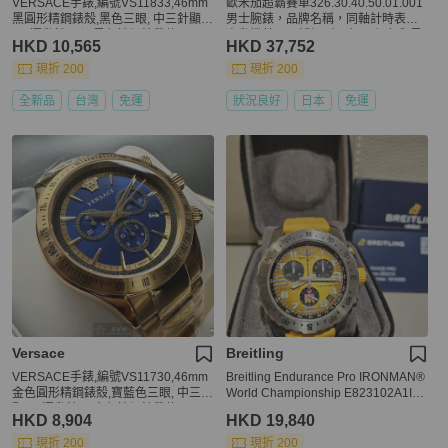
VERSACE手錶,編號VS11833,46mm
歐米茄超霸賽車326.30.40.50.01.001
黑圓形精鋼錶殼,黑色三眼, 中三針顯
男士腕錶，品牌名稱，同軸計時表，
示, 運動錶面,深黑色精鋼錶帶款
自動機芯，不銹鋼（SS），銀色和黑
HKD 10,565
HKD 37,752
色。
現折 200
現折 200
全新品
台灣
免運
狀況良好
日本
免運
Versace
Breitling
VERSACE手錶,編號VS11730,46mm
Breitling Endurance Pro IRONMAN®
金色圓形精鋼錶殼,寶藍色三眼, 中三針
World Championship E823102A1I1S
顯示, 運動錶面,金色精鋼錶帶款
1
HKD 8,904
HKD 19,840
現折 200
現折 200