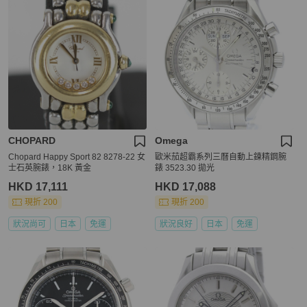
CHOPARD
Omega
Chopard Happy Sport 82 8278-22 女
歐米茄超霸系列三曆自動上鍊精鋼腕
士石英腕錶，18K 黃金
錶 3523.30 拋光
HKD 17,111
HKD 17,088
現折 200
現折 200
狀況尚可
日本
免運
狀況良好
日本
免運