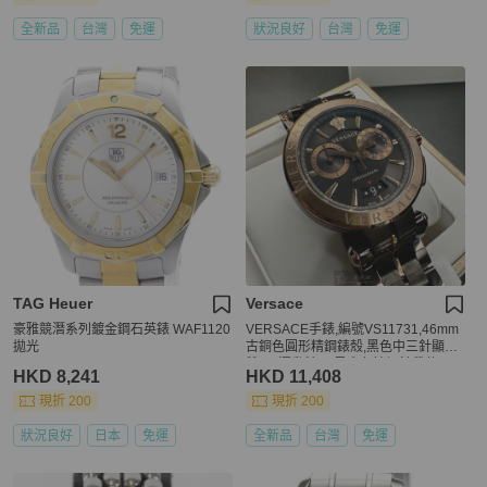
全新品
台灣
免運
狀況良好
台灣
免運
TAG Heuer
Versace
豪雅競潛系列鍍金鋼石英錶 WAF1120
VERSACE手錶,編號VS11731,46mm
拋光
古銅色圓形精鋼錶殼,黑色中三針顯示,
雙眼, 運動錶面,黑金色精鋼錶帶款
HKD 8,241
HKD 11,408
現折 200
現折 200
狀況良好
日本
免運
全新品
台灣
免運