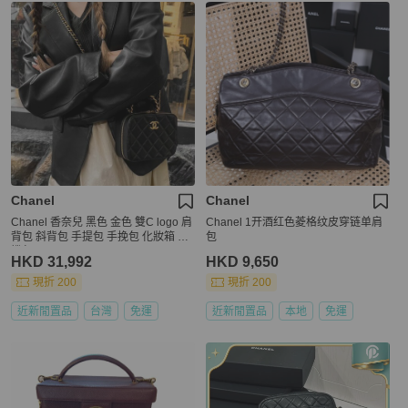
Chanel
Chanel
Chanel 香奈兒 黑色 金色 雙C logo 肩
Chanel 1开酒红色菱格纹皮穿链单肩
背包 斜背包 手提包 手挽包 化妝箱 相
包
機包
HKD 31,992
HKD 9,650
現折 200
現折 200
近新閒置品
台灣
免運
近新閒置品
本地
免運