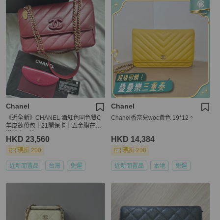
Chanel
Chanel
《近全新》CHANEL 酒紅色同色雙C
Chanel香奈兒woc黃色 19*12。
羊皮鍊帶包｜21開保卡｜五金膜在｜
送禮自用皆可
HKD 23,560
HKD 14,384
現折 200
現折 200
近新閒置品
台灣
免運
近新閒置品
本地
免運