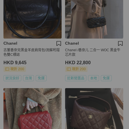
Chanel
Chanel
古董香奈兒黑金羊皮肩背包/流蘇玳瑁
Chanel /香奈儿 二合一 WOC 黑金牛
色雙C標誌
芯片款
HKD 9,645
HKD 22,800
現折 200
現折 200
狀況良好
台灣
免運
近新閒置品
本地
免運