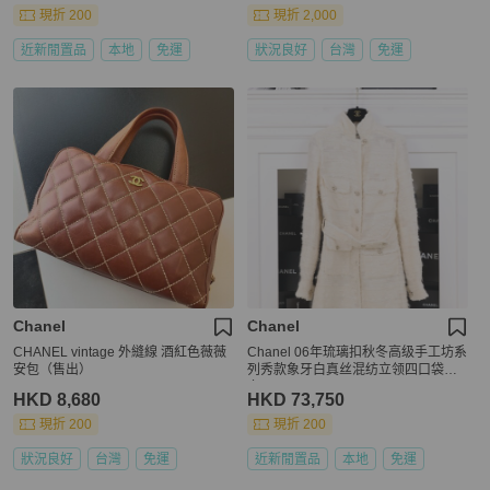
現折 200
現折 2,000
近新閒置品
本地
免運
狀況良好
台灣
免運
Chanel
Chanel
CHANEL vintage 外縫線 酒紅色薇薇
Chanel 06年琉璃扣秋冬高级手工坊系
安包（售出）
列秀款象牙白真丝混纺立领四口袋外
套
HKD 8,680
HKD 73,750
現折 200
現折 200
狀況良好
台灣
免運
近新閒置品
本地
免運