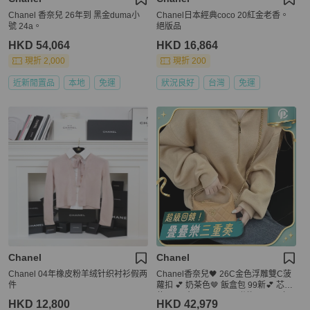
Chanel 香奈兒 26年到 黑金duma小
Chanel日本經典coco 20紅金老香。
號 24a。
絕版品
HKD 54,064
HKD 16,864
現折 2,000
現折 200
近新閒置品
本地
免運
狀況良好
台灣
免運
Chanel
Chanel
Chanel 04年橡皮粉羊绒针织衬衫假两
Chanel香奈兒🖤 26C金色浮雕雙C菠
件
蘿扣 💕 奶茶色🤎 飯盒包 99新💕 芯片
款💗 尺寸：16×13cm 附件：2026年
HKD 12,800
HKD 42,979
購證