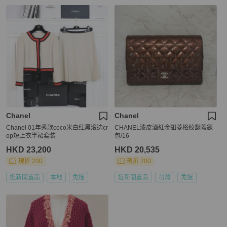
Chanel
Chanel
Chanel 01年秀款coco米白红黑滚边cr
CHANEL漆皮酒紅金釦菱格紋翻蓋鍊
op短上衣半裙套装
包/16
HKD 23,200
HKD 20,535
現折 200
現折 200
近新閒置品
本地
免運
近新閒置品
台灣
免運