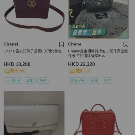
Chanel
Chanel
Chanel香奈兒魚子醬雙C圓環化妝包
Chanel黑金相機斜挎包❤️‍🔥配件齊全🈶
保卡 巨甜價稀有釋出🔥
HKD 10,200
HKD 22,320
現折 200
現折 200
狀況尚可
本地
免運
狀況良好
台灣
免運