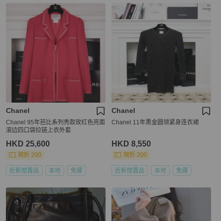
Chanel
Chanel
Chanel 95年芭比系列秀款玫红色亮面
Chanel 11年黑金圆领紧身连衣裙
滚边四口袋拉链上衣外套
HKD 25,600
HKD 8,550
現折 200
現折 200
近新閒置品
本地
免運
近新閒置品
本地
免運