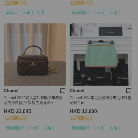
現折 200
現折 200
全新品
本地
免運
近新閒置品
本地
免運
Chanel
Chanel
Chanel 2023購入晶片款鏡子羊皮黑
Chanel1994年走秀款薄荷电话线绿粗
金提把長盒子/ 飯盒包 近全新～
花呢半裙
HKD 22,045
HKD 12,600
現折 200
現折 200
近新閒置品
台灣
免運
近新閒置品
本地
免運