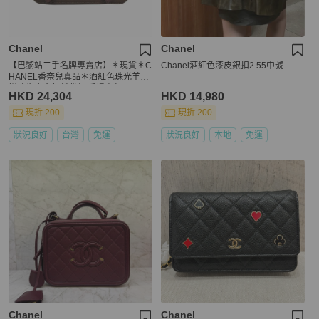
Chanel
Chanel
【巴黎站二手名牌專賣店】＊現貨＊C
Chanel酒紅色漆皮銀扣2.55中號
HANEL香奈兒真品＊酒紅色珠光羊皮
拼接牛皮金釦斜背包 手提書包
HKD 24,304
HKD 14,980
現折 200
現折 200
狀況良好
台灣
免運
狀況良好
本地
免運
Chanel
Chanel