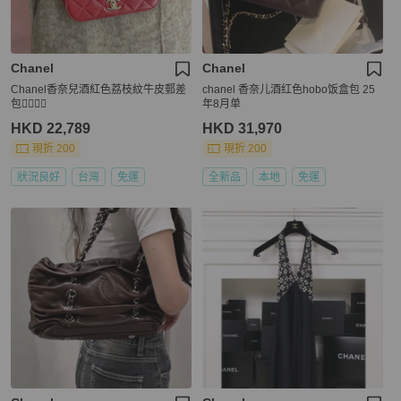
Chanel
Chanel
Chanel香奈兒酒紅色荔枝紋牛皮郵差
chanel 香奈儿酒红色hobo饭盒包 25
包👩‍✈️👨‍✈️
年8月单
HKD 22,789
HKD 31,970
現折 200
現折 200
狀況良好
台灣
免運
全新品
本地
免運