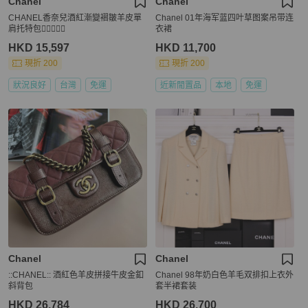
Chanel
Chanel
CHANEL香奈兒酒紅漸變褶皺羊皮單
Chanel 01年海军蓝四叶草图案吊带连
肩托特包🕵🏻‍♀️🕵🏽
衣裙
HKD 15,597
HKD 11,700
現折 200
現折 200
狀況良好
台灣
免運
近新閒置品
本地
免運
Chanel
Chanel
::CHANEL:: 酒紅色羊皮拼接牛皮金釦
Chanel 98年奶白色羊毛双排扣上衣外
斜背包
套半裙套装
HKD 26,784
HKD 26,700