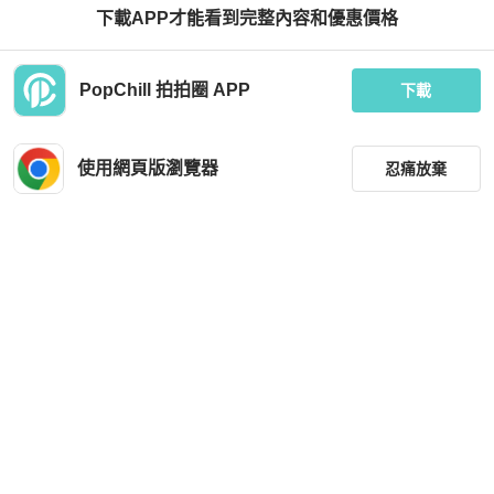
下載APP才能看到完整內容和優惠價格
Hermès
Hermès
PopChill 拍拍圈 APP
HERMES 絲質Pleated Scarf絲巾
Hermes 現代道路/木馬 絲巾/披巾140
下載
x140
HKD 2,040
HKD 9,871
現折 200
使用網頁版瀏覽器
忍痛放棄
狀況良好
本地
免運
近新閒置品
台灣
免運
篩選
重設
品牌
分類
尺寸
Miu Miu