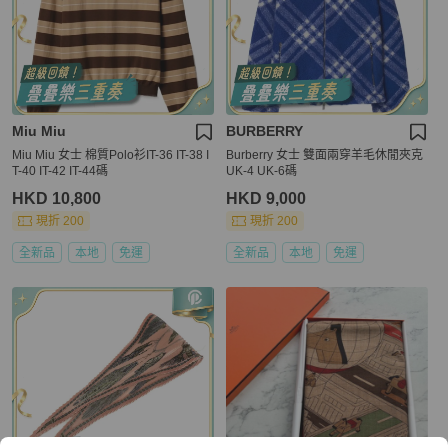
Miu Miu
BURBERRY
Miu Miu 女士 棉質Polo衫IT-36 IT-38 I
Burberry 女士 雙面兩穿羊毛休閒夾克
T-40 IT-42 IT-44碼
UK-4 UK-6碼
HKD 10,800
HKD 9,000
現折 200
現折 200
全新品
本地
免運
全新品
本地
免運