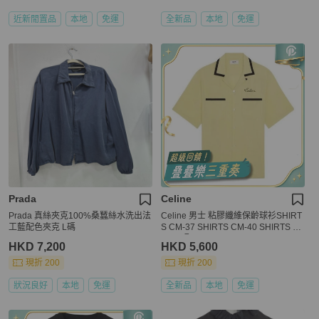
近新閒置品
本地
免運
全新品
本地
免運
Prada
Celine
Prada 真絲夾克100%桑蠶絲水洗出法
Celine 男士 粘膠纖維保齡球衫SHIRT
工藍配色夾克 L碼
S CM-37 SHIRTS CM-40 SHIRTS C
M-41碼
HKD 7,200
HKD 5,600
現折 200
現折 200
狀況良好
本地
免運
全新品
本地
免運