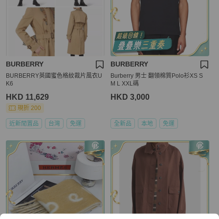
BURBERRY
BURBERRY
BURBERRY英國蜜色格紋裁片風衣U
Burberry 男士 翻領棉質Polo衫XS S
K6
M L XXL碼
HKD 11,629
HKD 3,000
現折 200
近新閒置品
台灣
免運
全新品
本地
免運