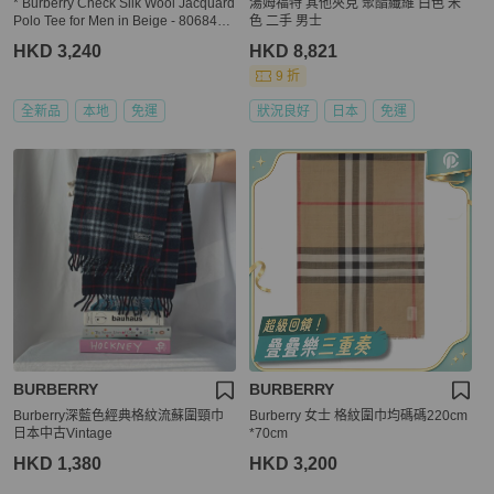
* Burberry Check Silk Wool Jacquard
湯姆福特 其他夾克 聚酯纖維 白色 米
Polo Tee for Men in Beige - 8068482
色 二手 男士
-Soft_Fawn (Size: S,M,L )
HKD 3,240
HKD 8,821
9 折
全新品
本地
免運
狀況良好
日本
免運
BURBERRY
BURBERRY
Burberry深藍色經典格紋流蘇圍頸巾
Burberry 女士 格紋圍巾均碼碼220cm
日本中古Vintage
*70cm
HKD 1,380
HKD 3,200