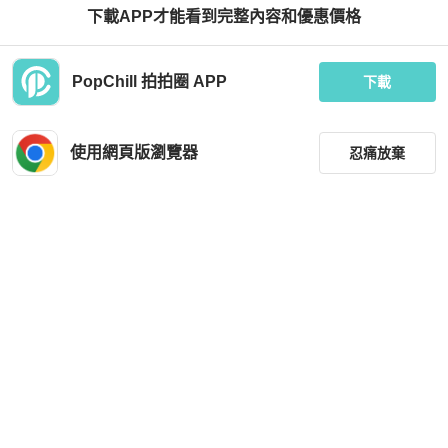
下載APP才能看到完整內容和優惠價格
BURBERRY
Prada
PopChill 拍拍圈 APP
BURBERRY 巴寶莉 雙面羊駝毛圍巾
Prada 女士 復古華達呢棉質襯衫夾克I
下載
T-36 IT-38 IT-40 IT-42 IT-44碼模特身
高177CM，穿著38碼
HKD 3,199
HKD 17,000
現折 200
使用網頁版瀏覽器
忍痛放棄
全新品
本地
免運
全新品
本地
免運
篩選
重設
品牌
分類
尺寸
Celine
BURBERRY