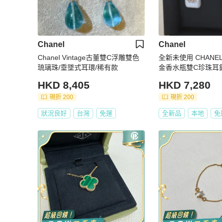
Chanel
Chanel
Chanel Vintage古董雙C浮雕雙色
全新未使用 CHANE
琉璃珠/垂墜式耳環/稀有款
金香水瓶雙C珍珠耳
盒，經典雙C標誌
HKD 8,405
HKD 7,280
現折 200
現折 200
狀況良好
台灣
免運
全新品
本地
免