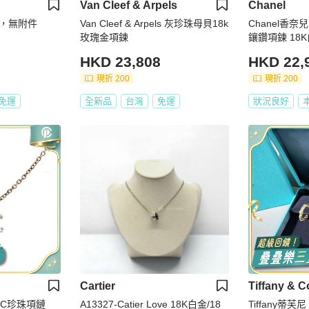
Van Cleef & Arpels
Chanel
環，無附件
Van Cleef & Arpels 灰珍珠母貝18k
Chanel香奈
玫瑰金項鍊
鑲鑽項鍊 
HKD 23,808
HKD 22,
現折 200
現折 200
免運
全新品
台灣
免運
狀況良好
Cartier
Tiffany & C
C雙C珍珠項鏈
A13327-Catier Love 18K白金/18
Tiffany蒂芙尼 Bamboo 竹節圈形耳