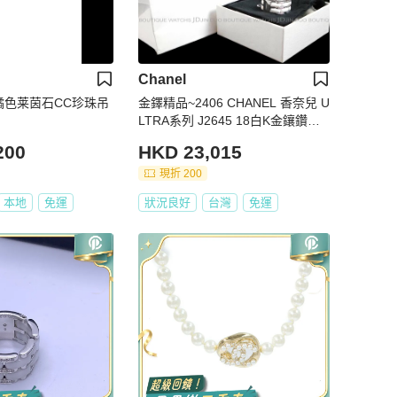
Chanel
4年橘色莱茵石CC珍珠吊
金鐸精品~2406 CHANEL 香奈兒 U
LTRA系列 J2645 18白K金鑲鑽白
陶瓷鏈型女戒指
200
HKD 23,015
現折 200
本地
免運
狀況良好
台灣
免運