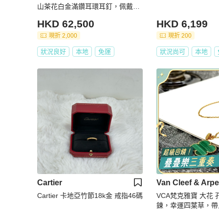
山茶花白金滿鑽耳環耳釘，佩戴高
貴大氣
HKD 62,500
HKD 6,199
現折 2,000
現折 200
狀況良好
本地
免運
狀況尚可
本地
Cartier
Van Cleef & Arpe
Cartier 卡地亞竹節18k金 戒指46碼
VCA梵克雅寶 大花
鍊，幸運四葉草，帶
級顯白