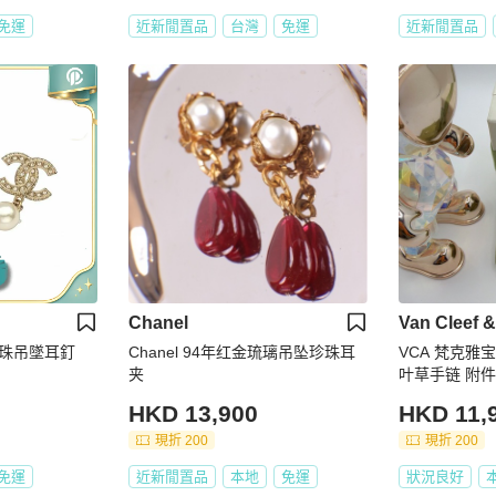
免運
近新閒置品
台灣
免運
近新閒置品
Chanel
Van Cleef &
珍珠吊墜耳釘
Chanel 94年红金琉璃吊坠珍珠耳
VCA 梵克雅
夹
叶草手链 附件
HKD 13,900
HKD 11,
現折 200
現折 200
免運
近新閒置品
本地
免運
狀況良好