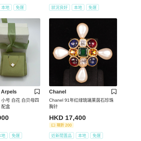
本地
免運
狀況良好
本地
免運
 Arpels
Chanel
宝 小号 白花 白贝母四
Chanel 91年红绿琉璃莱茵石珍珠
 配盒
胸针
900
HKD 17,400
現折 200
本地
免運
近新閒置品
本地
免運