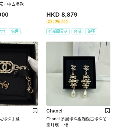
4克，中古爆款
900
HKD 8,879
現折 200
本地
免運
近新閒置品
台灣
免運
Chanel
奈兒珍珠手鏈
Chanel 多層珍珠複雜復古珍珠吊
墜耳環 耳環