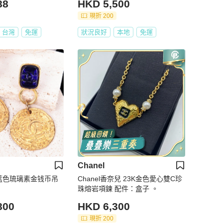
88
HKD 5,500
現折 200
台灣
免運
狀況良好
本地
免運
Chanel
3年蓝色琉璃素金钱币吊
Chanel香奈兒 23K金色愛心雙C珍
珠熔岩項鍊 配件：盒子 。
800
HKD 6,300
現折 200