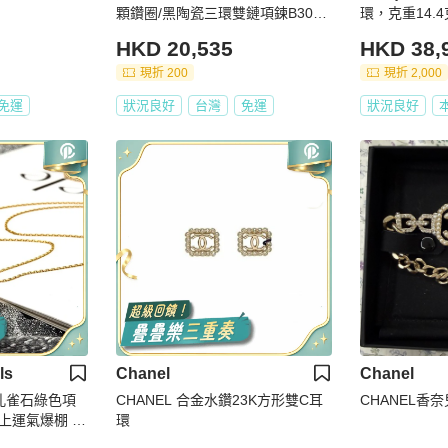
顆鑽圈/黑陶瓷三環雙鏈項鍊B3046
環，克重14.
500
HKD 20,535
HKD 38,
現折 200
現折 2,000
免運
狀況良好
台灣
免運
狀況良好
ls
Chanel
Chanel
 孔雀石綠色項
CHANEL 合金水鑽23K方形雙C耳
CHANEL香
上運氣爆棚 超
環