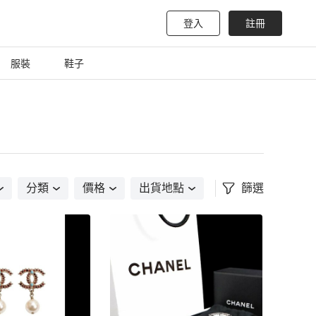
登入
註冊
服裝
鞋子
分類
價格
出貨地點
篩選