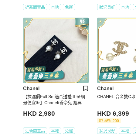
近新閒置品
本地
免運
狀況良好
本地
Chanel
Chanel
【撿漏價Full Set適合送禮👍🏻全網
CHANEL 合金雙C
最便宜💫】Chanel/香奈兒 經典珍
珠雙C Logo 耳飾 保值款
HKD 2,980
HKD 6,399
現折 200
近新閒置品
本地
免運
狀況良好
本地