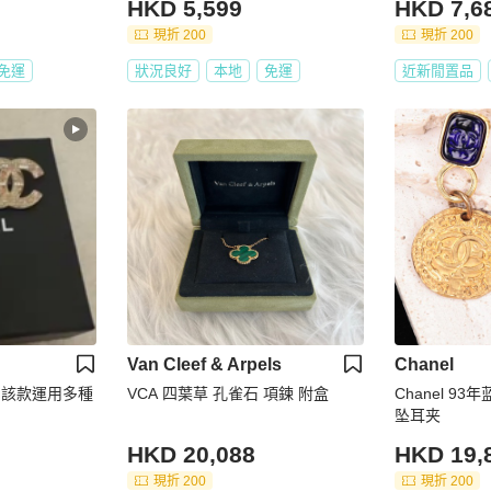
HKD 5,599
HKD 7,6
現折 200
現折 200
免運
狀況良好
本地
免運
近新閒置品
Van Cleef & Arpels
Chanel
環！該款運用多種
VCA 四葉草 孔雀石 項鍊 附盒
Chanel 9
坠耳夹
HKD 20,088
HKD 19,
現折 200
現折 200