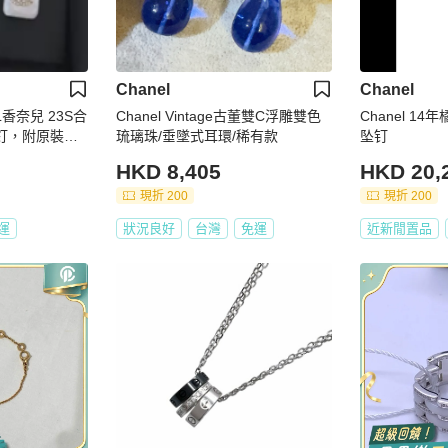
Chanel
Chanel
L香奈兒 23S合
Chanel Vintage古董雙C浮雕雙色
Chanel 1
釘，附原裝
琉璃珠/垂墜式耳環/稀有款
坠钉
HKD 8,405
HKD 20,
現折 200
現折 200
運
狀況良好
台灣
免運
近新閒置品