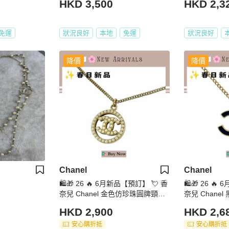
HKD 3,500
HKD 2,3
免運
狀況良好
本地
免運
狀況良好
降價
降價
Chanel
Chanel
🛍️🎁 26 🔥 6月新品【預訂】 💘 香
🛍️🎁 26 
奈兒 Chanel 金色仿珍珠圓牌頸鏈
奈兒 Chanel
🔥 香奈兒熱賣款 香奈兒經典款
兒熱賣款 香奈
HKD 2,900
HKD 2,6
NECKLACE
安心購折抵
安心購折抵