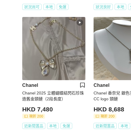
狀況尚可
本地
免運
狀況良好
本地
Chanel
Chanel
Chanel 2025 立體蝴蝶結閃石珍珠
Chanel 香奈兒 
造舊金頸鏈（2段長度）
CC logo 頸鏈
HKD 7,480
HKD 8,688
現折 200
現折 200
近新閒置品
本地
免運
近新閒置品
本地