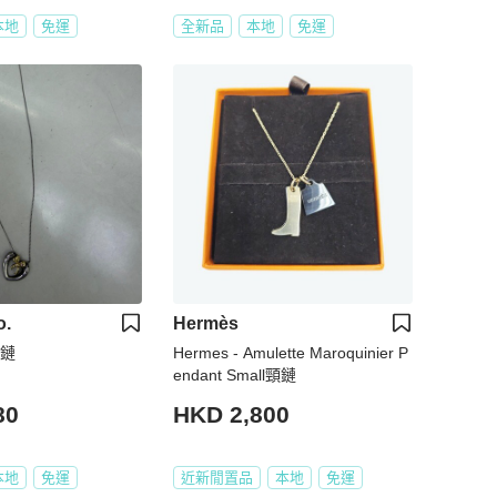
本地
免運
全新品
本地
免運
o.
Hermès
頸鏈
Hermes - Amulette Maroquinier P
endant Small頸鏈
80
HKD 2,800
本地
免運
近新閒置品
本地
免運