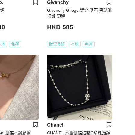
o.
Givenchy
頸鏈
Givenchy G logo 鍍金 皓石 黑琺瑯
項鏈 頸鏈
80
HKD 585
本地
免運
狀況良好
本地
免運
Chanel
rmani 蝴蝶水鑽頸鏈
CHANEL 水鑽蝴蝶結雙C珍珠頸鏈