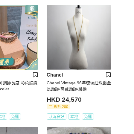
Chanel
頭 可調節長度 彩色編織
Chanel Vintage 96年琉璃紅珠鍍金
celet
長頸鏈/疉戴頸鏈/腰鏈
HKD 24,570
現折 200
本地
免運
狀況良好
本地
免運