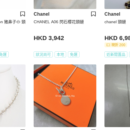
Chanel
Chanel
lon 豬鼻子🐽 頸
CHANEL A06 閃石櫻花頸鏈
chanel 頸鏈
HKD 3,942
HKD 6,9
現折 200
免運
狀況尚可
本地
免運
近新閒置品