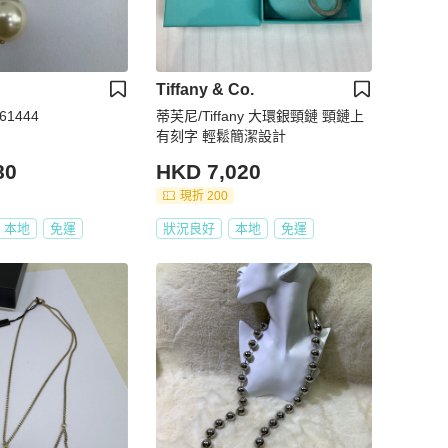
Tiffany & Co.
61444
蒂芙尼/Tiffany 大環銀頸鏈 頸鏈上
有刻字 輕鬆簡潔設計
80
HKD 7,020
現折 200
本地
免運
狀況良好
本地
免運