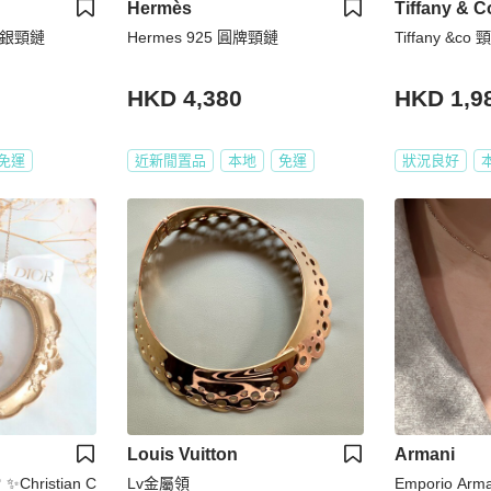
Hermès
Tiffany & C
5 純銀頸鏈
Hermes 925 圓牌頸鏈
Tiffany &co 
HKD 4,380
HKD 1,9
免運
近新閒置品
本地
免運
狀況良好
Louis Vuitton
Armani
Christian C
Lv金屬領
Emporio A