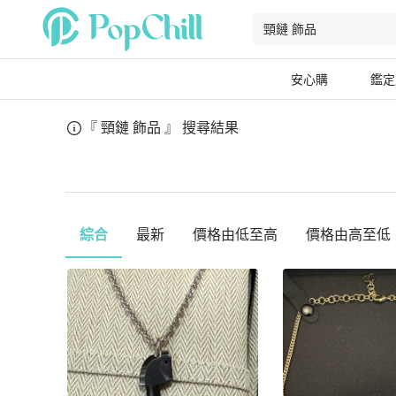
安心購
鑑定
『 頸鏈 飾品 』
搜尋結果
綜合
最新
價格由低至高
價格由高至低