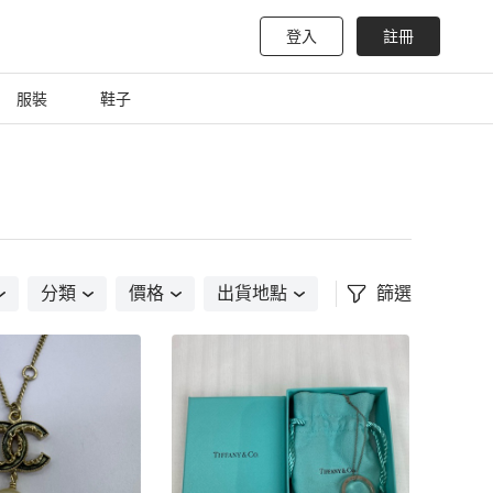
登入
註冊
服裝
鞋子
分類
價格
出貨地點
篩選