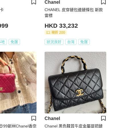
Chanel
有卡
CHANEL 皮穿鏈包邊鏈條包 新款
雷標
999
HKD 33,232
現折 200
本地
免運
狀況良好
台灣
免運
Chanel
99新🆕Chanel香奈
Chanel 黑色鞣質牛皮金屬提把鏈