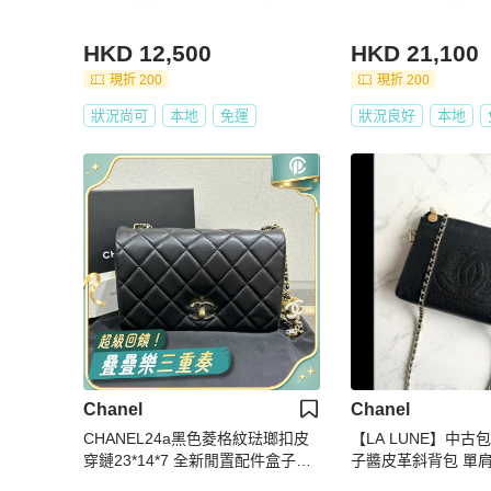
HKD 12,500
HKD 21,100
現折 200
現折 200
狀況尚可
本地
免運
狀況良好
本地
Chanel
Chanel
CHANEL24a黑色菱格紋琺瑯扣皮
【LA LUNE】中古包
穿鏈23*14*7 全新閒置配件盒子塵
子醬皮革斜背包 單肩
袋
手包 古董包