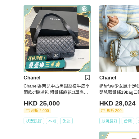
Chanel
Chanel
Chanel香奈兒中古黑銀荔枝牛皮季
奶fufu❄️少女感十足
節款cf機場包 粗鏈條麻花cf單肩包
嬰兒藍鏈條19bag
腋下包 鏈條很長 底長26cm
包
HKD 25,000
HKD 28,024
現折 2,000
現折 200
狀況良好
本地
免運
狀況良好
台灣