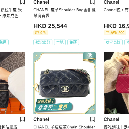
Chanel
Chanel
子醬顆粒牛皮 米
CHANEL 皮革Shoulder Bag金扣鏈
Chanel包，
 ，原始成色 有
帶肩背袋
HKD 25,544
HKD 16,
9 折
現折 200
免運
狀況良好
本地
免運
狀況良好
Chanel
Chanel
相機包油蠟皮
CHANEL 羊皮皮革Chain Shoulder
優雅韻味十足😍