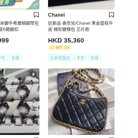
Chanel
中古米銀牛希爾頓銀幣包
近新品 香奈兒/Chanel 黑金荔枝牛
皮6開銀扣
皮 梯形鏈條包 芯片款
999
HKD 35,360
現折 200
本地
免運
近新閒置品
本地
免運