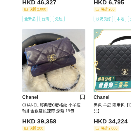
HKD 46,327
HKD 6,795
現折 2,000
現折 200
全新品
台灣
免運
狀況良好
本地
Chanel
Chanel
CHANEL 經典雙C菱格紋 小羊皮
黑色 羊皮 兩用包【C
轉釦金銀雙色鍊帶 深紫 19包
兒】
HKD 39,358
HKD 34,224
現折 200
現折 2,000