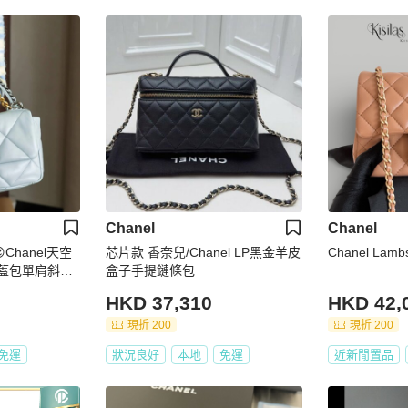
Chanel
Chanel
Chanel天空
芯片款 香奈兒/Chanel LP黑金羊皮
Chanel La
口蓋包單肩斜挎
盒子手提鏈條包
HKD 37,310
HKD 42,
現折 200
現折 200
免運
狀況良好
本地
免運
近新閒置品