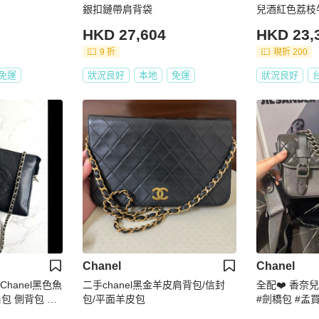
銀扣鏈帶肩背袋
兒酒紅色荔枝
包單肩斜挎包
HKD 27,604
HKD 23,
9 折
現折 200
免運
狀況良好
本地
免運
狀況良好
Chanel
Chanel
Chanel黑色魚
二手chanel黑金羊皮肩背包/信封
全配❤️ 香奈
包 側背包 二
包/平面羊皮包
#劍橋包 #孟買