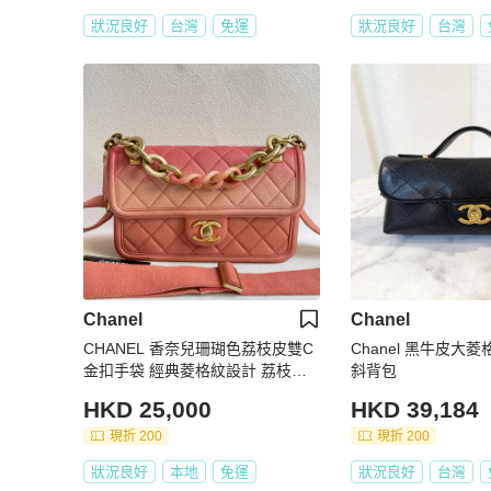
狀況良好
台灣
免運
狀況良好
台灣
Chanel
Chanel
CHANEL 香奈兒珊瑚色荔枝皮雙C
Chanel 黑牛皮大
金扣手袋 經典菱格紋設計 荔枝紋
斜背包
牛皮 27開 22*14*5 附件：卡
HKD 25,000
HKD 39,184
現折 200
現折 200
狀況良好
本地
免運
狀況良好
台灣