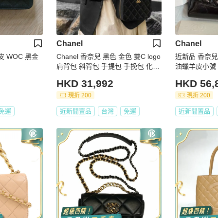
Chanel
Chanel
枝皮 WOC 黑金
Chanel 香奈兒 黑色 金色 雙C logo
近新品 香奈兒/
肩背包 斜背包 手提包 手挽包 化妝
油蠟羊皮小號
箱 相機包
HKD 31,992
HKD 56,
現折 200
現折 200
免運
近新閒置品
台灣
免運
近新閒置品