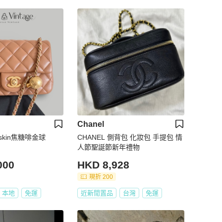
Chanel
mbskin焦糖啡金球
CHANEL 側背包 化妝包 手提包 情
人節聖誕節新年禮物
000
HKD 8,928
現折 200
本地
免運
近新閒置品
台灣
免運