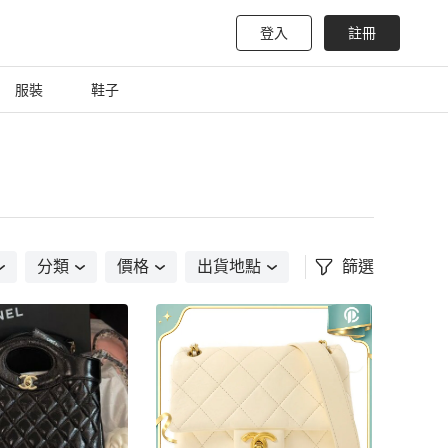
登入
註冊
服裝
鞋子
分類
價格
出貨地點
篩選