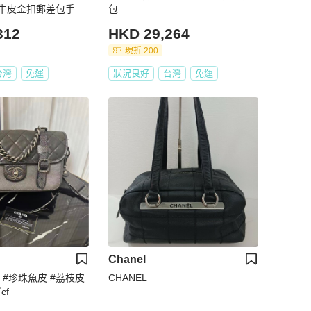
牛皮金扣郵差包手提
包
312
HKD 29,264
現折 200
台灣
免運
狀況良好
台灣
免運
Chanel
兒 #珍珠魚皮 #荔枝皮
CHANEL
cf