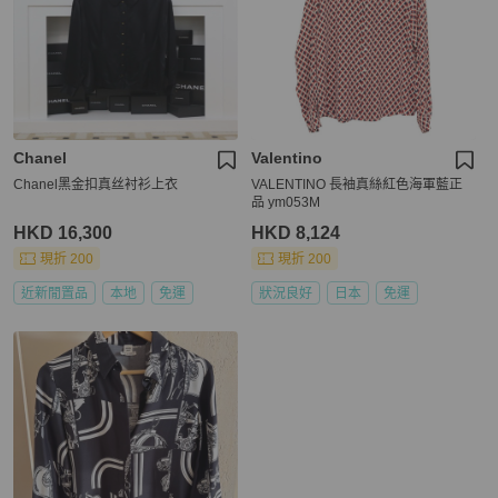
Chanel
Valentino
Chanel黑金扣真丝衬衫上衣
VALENTINO 長袖真絲紅色海軍藍正
品 ym053M
HKD 16,300
HKD 8,124
現折 200
現折 200
近新閒置品
本地
免運
狀況良好
日本
免運