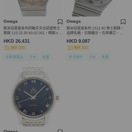
Omega
Omega
歐米茄星座系列同軸天文台認證男士
歐米茄星座系列 1512.40 男士腕錶，
腕錶 123.20.35.60.02.001，精鋼 x 1
品牌名稱，日期顯示，石英機芯，不
8K 玫瑰金，40530
鏽鋼錶殼，銀色/海軍藍
HKD 26,431
HKD 9,087
現折 200
現折 200
近新閒置品
日本
免運
狀況良好
日本
免運
Omega