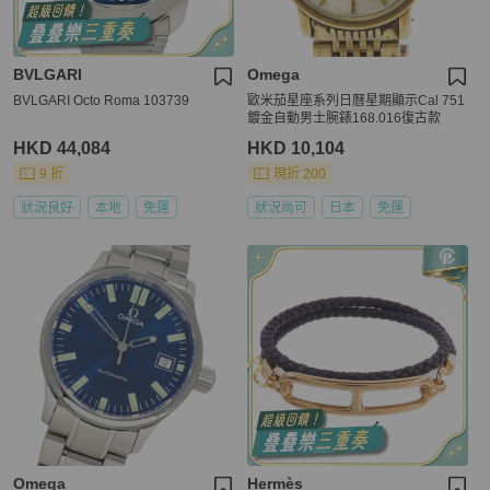
BVLGARI
Omega
BVLGARI Octo Roma 103739
歐米茄星座系列日曆星期顯示Cal 751
鍍金自動男士腕錶168.016復古款
HKD 44,084
HKD 10,104
9 折
現折 200
狀況良好
本地
免運
狀況尚可
日本
免運
Omega
Hermès