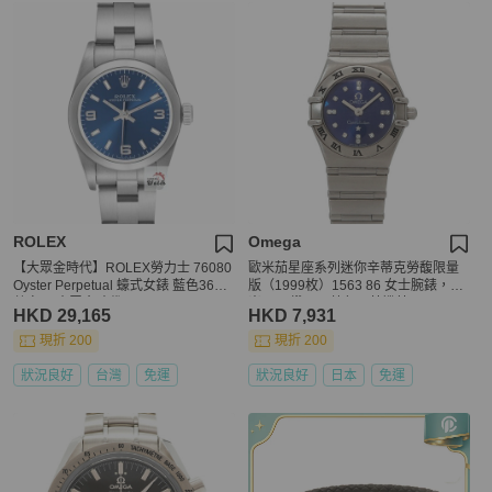
ROLEX
Omega
【大眾金時代】ROLEX勞力士 76080
歐米茄星座系列迷你辛蒂克勞馥限量
Oyster Perpetual 蠔式女錶 藍色369
版（1999枚）1563 86 女士腕錶，鑲
數字面 大眾金時代G339
嵌16顆鑽石，藍色石英機芯
HKD 29,165
HKD 7,931
現折 200
現折 200
狀況良好
台灣
免運
狀況良好
日本
免運