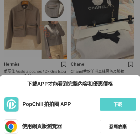
Hermès
Chanel
愛瑪仕 Veste à poches / Dk Gris Etou
Chanel秀款羊毛真絲黑色及膝裙
pe / Size 34全新
下載APP才能看到完整內容和優惠價格
HKD 18,000
HKD 45,880
現折 200
現折 200
全新品
本地
免運
全新品
台灣
免運
PopChill 拍拍圈 APP
下載
使用網頁版瀏覽器
忍痛放棄