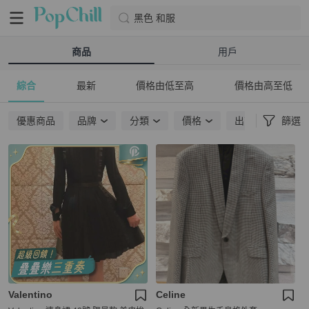
黑色 和服
商品
用戶
綜合
最新
價格由低至高
價格由高至低
優惠商品
品牌
分類
價格
出貨地點
篩選
Valentino
Celine