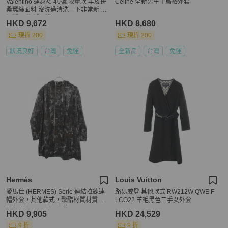
Valentino 連身裙 40號 限量款 羊皮拚
Celine 全新男生千鳥格外套
桑蠶絲面料 沒洗過清洗一下非常新 原
價近40萬 誠可議
HKD 9,672
HKD 8,680
現折 200
現折 200
狀況良好
台灣
免運
全新品
台灣
免運
Hermès
Louis Vuitton
愛馬仕 (HERMES) Serie 連結拉鍊連
路易威登 其他款式 RW212W QWE F
帽外套，其他款式，聚酯材質材質，
LCO22 羊毛黑色二手女外套
黑色/綠色，二手男士款
HKD 9,905
HKD 24,529
9 折
9 折