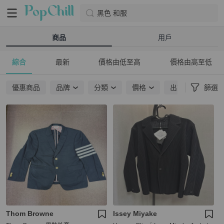
黑色 和服
商品
用戶
綜合
最新
價格由低至高
價格由高至低
優惠商品
品牌
分類
價格
出貨地點
篩選
Thom Browne
Issey Miyake