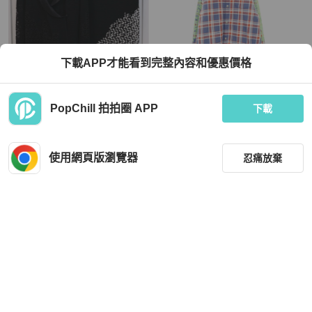
下載APP才能看到完整內容和優惠價格
Chanel
Chrome Hearts
PopChill 拍拍圈 APP
Chanel 11年黑色缎面领黑白马赛克背
鉻心 (CHROME HEARTS) 十字球帶
下載
心套装
扣連身工裝襯衫外套，棉格圖案，二
手，L碼
HKD 18,550
HKD 44,835
現折 200
9 折
使用網頁版瀏覽器
忍痛放棄
近新閒置品
本地
免運
狀況良好
日本
免運
篩選
重設
品牌