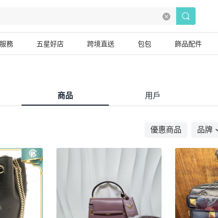
服務
五星好店
跨境直送
包包
飾品配件
商品
用戶
優惠商品
品牌