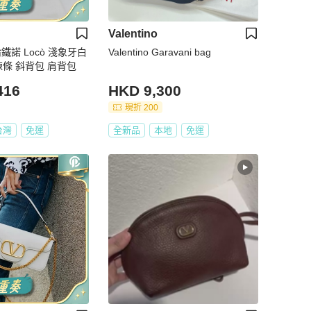
Valentino
 范倫鐵諾 Locò 淺象牙白
Valentino Garavani bag
鍊條 斜背包 肩背包
416
HKD 9,300
現折 200
台灣
免運
全新品
本地
免運