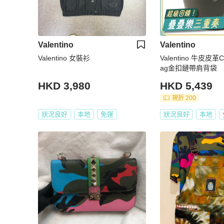
Valentino
Valentino
Valentino 女裝衫
Valentino 牛皮皮革Ch
ag金扣鏈帶肩背袋
HKD 3,980
HKD 5,439
現折 200
狀況良好
本地
免運
狀況良好
本地