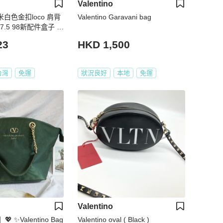
Valentino
 米白色金扣loco 肩背
Valentino Garavani bag
*7.5 98新配件盒子 塵
23
HKD 1,500
台灣
免運
狀況良好
本地
免運
Valentino
 ✨Valentino Bag
Valentino oval ( Black )