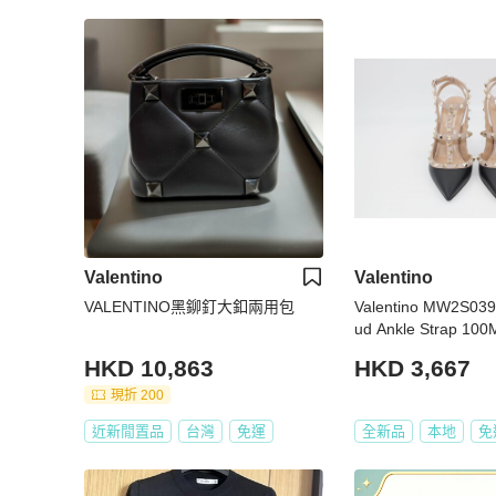
Valentino
Valentino
VALENTINO黑鉚釘大釦兩用包
Valentino MW2S03
ud Ankle Strap 100M
Nero Poudre Calfski
HKD 10,863
HKD 3,667
Pbhw
現折 200
近新閒置品
台灣
免運
全新品
本地
免