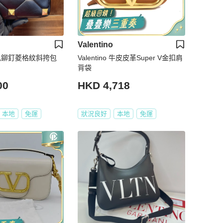
Valentino
o 黑色鉚釘菱格紋斜挎包
Valentino 牛皮皮革Super V金扣肩
背袋
00
HKD 4,718
本地
免運
狀況良好
本地
免運