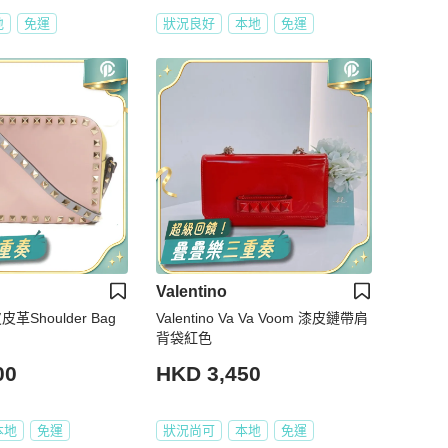
地
免運
狀況良好
本地
免運
Valentino
皮皮革Shoulder Bag
Valentino Va Va Voom 漆皮鏈帶肩
背袋紅色
00
HKD 3,450
本地
免運
狀況尚可
本地
免運