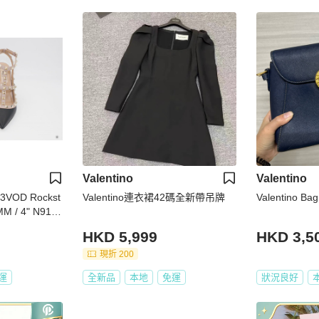
Valentino
Valentino
93VOD Rockst
Valentino連衣裙42碼全新帶吊牌
Valentino Bag
M / 4" N91 /
n 37.5 Heels
HKD 5,999
HKD 3,5
現折 200
運
全新品
本地
免運
狀況良好