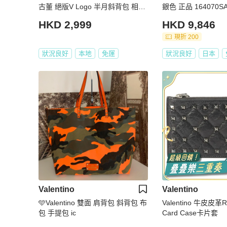
古董 絕版V Logo 半月斜背包 相機
銀色 正品 164070S
包 黑色皮革 中古包 日本中古
HKD 2,999
HKD 9,846
現折 200
狀況良好
本地
免運
狀況良好
日本
Valentino
Valentino
🩵Valentino 雙面 肩背包 斜背包 布
Valentino 牛皮皮革Ro
包 手提包 ic
Card Case卡片套