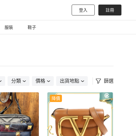
登入
註冊
服裝
鞋子
分類
價格
出貨地點
篩選
降價