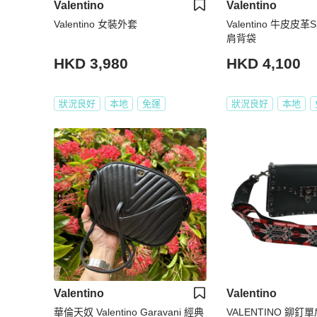
Valentino
Valentino
Valentino 女裝外套
Valentino 牛皮皮革Sh
肩背袋
HKD 3,980
HKD 4,100
狀況良好
本地
免運
狀況良好
本地
Valentino
Valentino
華倫天奴 Valentino Garavani 經典
VALENTINO 鉚釘