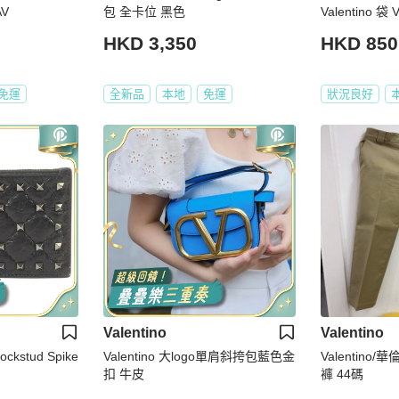
AV
包 全卡位 黑色
Valentino 袋 V
o 手挽袋
HKD 3,350
HKD 850
免運
全新品
本地
免運
狀況良好
Valentino
Valentino
ckstud Spike
Valentino 大logo單肩斜挎包藍色金
Valentin
扣 牛皮
褲 44碼