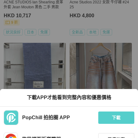
ACNE STUDIOS Ian Shearling 皮革
Acne Studios 2022 女款 牛仔褲 #24
外套 Jean Mouton 黑色 二手 男款
25
HKD 10,717
HKD 4,800
9 折
狀況良好
日本
免運
全新品
本地
免運
下載APP才能看到完整內容和優惠價格
Acne Studios
Acne Studios
PopChill 拍拍圈 APP
Acne Studios 羊駝毛 圍巾
Acne Studios 噴漆 七分 牛仔褲 #L
下載
HKD 3,200
HKD 3,900