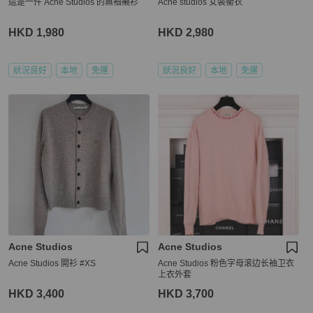
這是一件 Acne Studios 的無袖襯衫
Acne studios 女裝衞衣
HKD 1,980
HKD 2,980
狀況良好
本地
免運
狀況良好
本地
免運
Acne Studios
Acne Studios
Acne Studios 開衫 #XS
Acne Studios 粉色字母滚边长袖卫衣
上衣外套
HKD 3,400
HKD 3,700