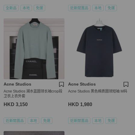
全新品
本地
免運
近新閒置品
本地
免運
Acne Studios
Acne Studios
Acne Studios 湖水蓝圆领长袖crop段
Acne Studios 黑色棉质圆领短袖 M码
卫衣上衣外套
HKD 3,150
HKD 1,980
近新閒置品
本地
免運
近新閒置品
本地
免運