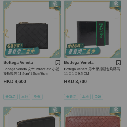
Bottega Veneta
Bottega Veneta
Bottega Veneta 女士 Intrecciato 小號
Bottega Veneta 男士 徽標錢包均碼碼
雙折錢包 11.5cm*1.5cm*9cm
11 X 1 X 9.5 CM
HKD 4,600
HKD 3,700
全新品
本地
免運
全新品
本地
免運