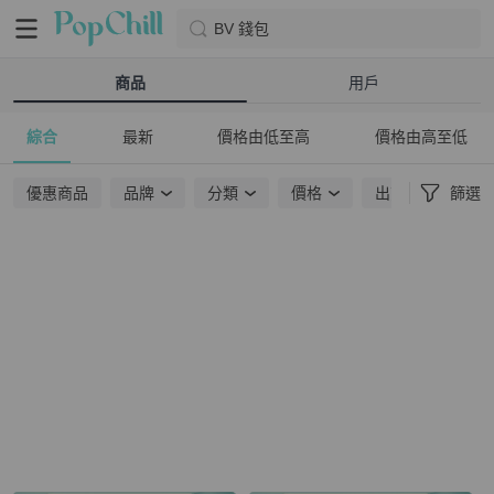
BV 錢包
商品
用戶
綜合
最新
價格由低至高
價格由高至低
優惠商品
品牌
分類
價格
出貨地點
篩選