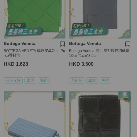
Bottega Veneta
Bottega Veneta
BOTTEGA VENETA 織紋皮革Coin Pu
Bottega Veneta 男士 雙折錢包均碼碼
rse零錢包
10cm*1cm*8.5cm
HKD 1,628
HKD 3,500
狀況良好
本地
免運
全新品
本地
免運