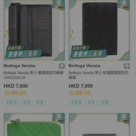
Bottega Veneta
Bottega Veneta
Bottega Veneta 男士 徽標錢包均碼碼
Bottega Veneta 男士 絎縫圖案錢包均
10X2X18CM
碼碼
HKD 7,000
HKD 7,000
現折 200
現折 200
全新品
本地
免運
全新品
本地
免運