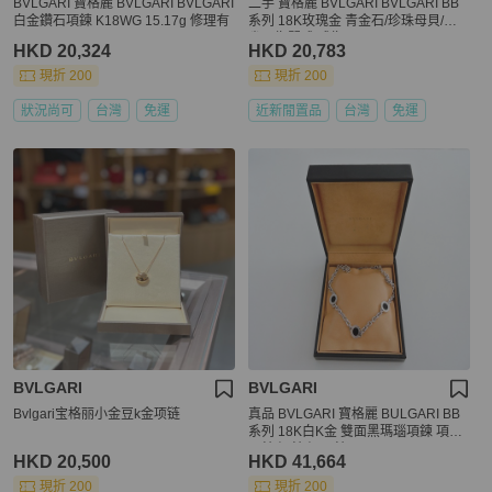
BVLGARI 寶格麗 BVLGARI BVLGARI
二手 寶格麗 BVLGARI BVLGARI BB
白金鑽石項鍊 K18WG 15.17g 修理有
系列 18K玫瑰金 青金石/珍珠母貝/孔
雀石指間戒 戒指 S(48 49 50)
HKD 20,324
HKD 20,783
現折 200
現折 200
狀況尚可
台灣
免運
近新閒置品
台灣
免運
BVLGARI
BVLGARI
Bvlgari宝格丽小金豆k金项链
真品 BVLGARI 寶格麗 BULGARI BB
系列 18K白K金 雙面黑瑪瑙項鍊 項鏈
頸鍊 短鍊 短項鍊
HKD 20,500
HKD 41,664
現折 200
現折 200