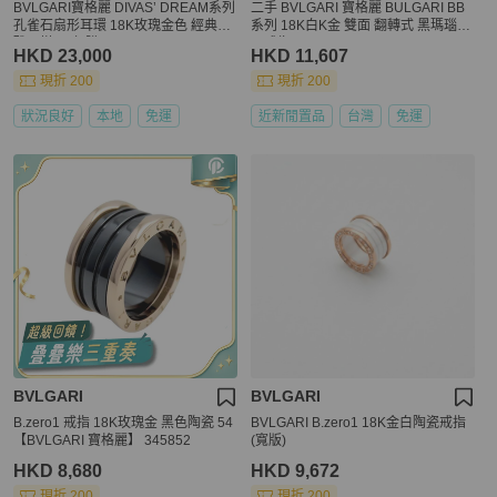
BVLGARI寶格麗 DIVAS’ DREAM系列
二手 BVLGARI 寶格麗 BULGARI BB
孔雀石扇形耳環 18K玫瑰金色 經典優
系列 18K白K金 雙面 翻轉式 黑瑪瑙鑽
雅百搭 23年購入
石戒指 51
HKD 23,000
HKD 11,607
現折 200
現折 200
狀況良好
本地
免運
近新閒置品
台灣
免運
BVLGARI
BVLGARI
B.zero1 戒指 18K玫瑰金 黑色陶瓷 54
BVLGARI B.zero1 18K金白陶瓷戒指
【BVLGARI 寶格麗】 345852
(寬版)
HKD 8,680
HKD 9,672
現折 200
現折 200