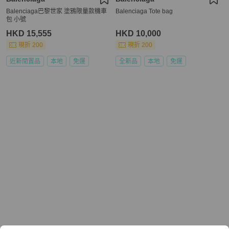
Balenciaga巴黎世家 塗鴉限量款機車
Balenciaga Tote bag
包 小號
HKD 15,555
HKD 10,000
現折 200
現折 200
近新閒置品
本地
免運
全新品
本地
免運