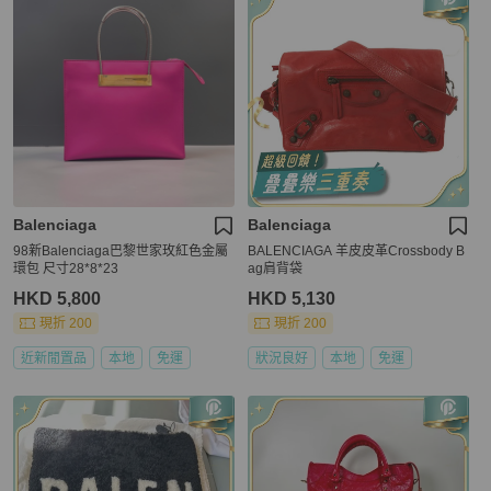
Balenciaga
Balenciaga
98新Balenciaga巴黎世家玫紅色金屬
BALENCIAGA 羊皮皮革Crossbody B
環包 尺寸28*8*23
ag肩背袋
HKD 5,800
HKD 5,130
現折 200
現折 200
近新閒置品
本地
免運
狀況良好
本地
免運