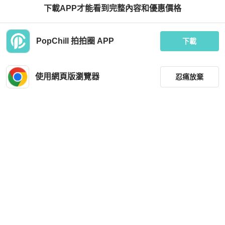
下載APP才能看到完整內容和優惠價格
Balenciaga
Balenciaga
PopChill 拍拍圈 APP
Balenciaga黑色皮革手拿包
Balenciaga 藍色皮拼米色布 2way XC
下載
507
HKD 3,280
HKD 4,999
使用網頁版瀏覽器
忍痛放棄
近新閒置品
本地
免運
狀況良好
本地
免運
篩選
重設
品牌
分類
尺寸
Balenciaga
Balenciaga