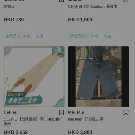
絲領呔
CHANEL CC Bandeau 長絲巾
HKD 780
HKD 1,600
全新品
本地
免運
狀況良好
本地
免運
Celine
Miu Miu
CELINE 【激減優惠】帆布Strap金扣
miu miu牛仔短褲26碼
掛飾
HKD 2,658
HKD 3,980