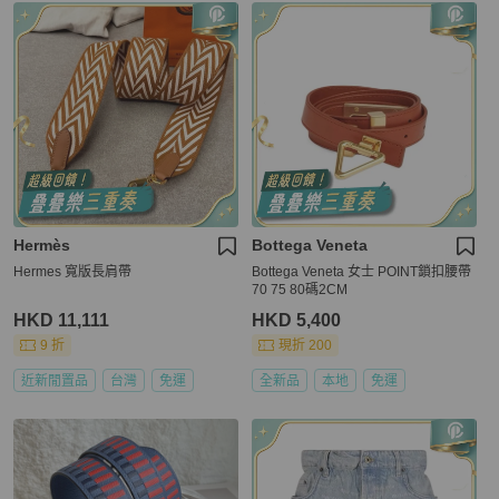
Hermès
Bottega Veneta
Hermes 寬版長肩帶
Bottega Veneta 女士 POINT鎖扣腰帶
70 75 80碼2CM
HKD 11,111
HKD 5,400
9 折
現折 200
近新閒置品
台灣
免運
全新品
本地
免運