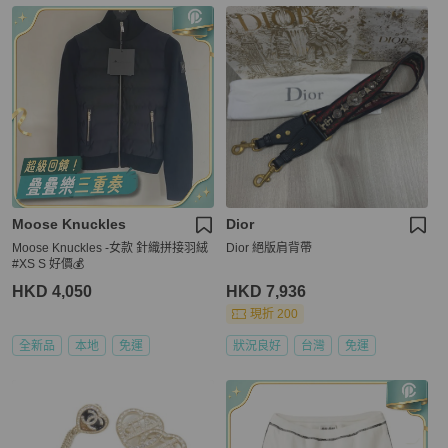
Moose Knuckles
Dior
Moose Knuckles -女款 針織拼接羽絨
Dior 絕版肩背帶
#XS S 好價💰
HKD 4,050
HKD 7,936
現折 200
全新品
本地
免運
狀況良好
台灣
免運