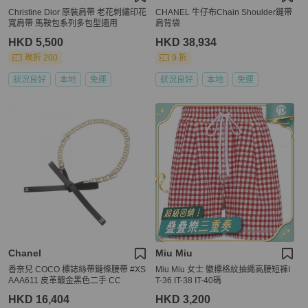
Christine Dior 原裝肩帶 老花刺繡印花
CHANEL 牛仔布Chain Shoulder鏈帶
寬肩帶 馬鞍包系列多包型適用
肩背袋
HKD 5,500
HKD 38,934
現折 200
9 折
狀況良好
本地
免運
狀況良好
本地
免運
Chanel
Miu Miu
香奈兒 COCO 標誌絲帶鏈條腰帶 #XS
Miu Miu 女士 徽標格紋抽繩高腰短褲I
AAA611 皮革鍍金黑色二手 CC
T-36 IT-38 IT-40碼
HKD 16,404
HKD 3,200