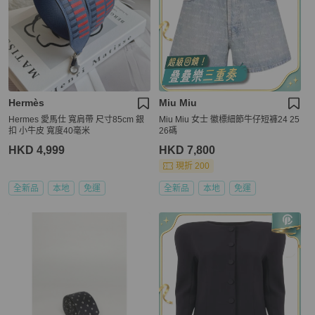
Hermès
Miu Miu
Hermes 愛馬仕 寬肩帶 尺寸85cm 銀
Miu Miu 女士 徽標細節牛仔短褲24 25
扣 小牛皮 寬度40毫米
26碼
HKD 4,999
HKD 7,800
現折 200
全新品
本地
免運
全新品
本地
免運